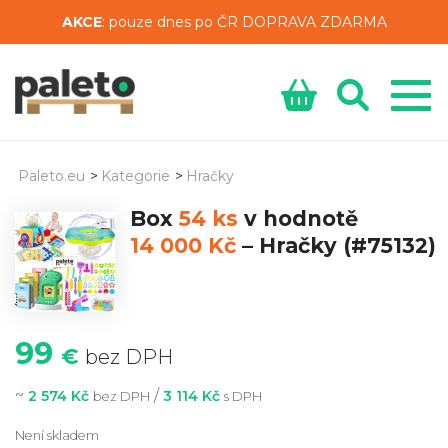
AKCE
: pouze dnes po ČR DOPRAVA ZDARMA
Paleto.eu
>
Kategorie
>
Hračky
Box
54 ks
v hodnotě
14 000 Kč
–
Hračky
(#75132)
99
€
bez DPH
~
/
2 574 Kč
3 114 Kč
bez DPH
s DPH
Není skladem