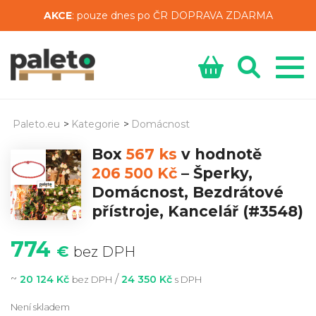
AKCE
: pouze dnes po ČR DOPRAVA ZDARMA
Paleto.eu
>
Kategorie
>
Domácnost
Box
567 ks
v hodnotě
206 500 Kč
–
Šperky,
Domácnost, Bezdrátové
přístroje, Kancelář
(#3548)
774
€
bez DPH
~
/
20 124 Kč
24 350 Kč
bez DPH
s DPH
Není skladem