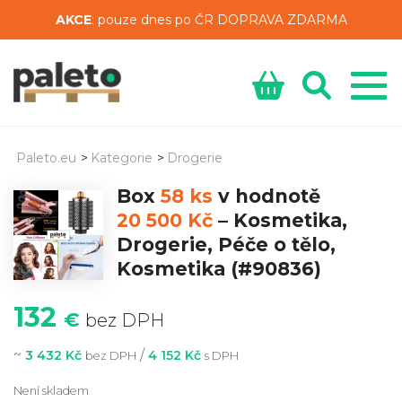
AKCE
: pouze dnes po ČR DOPRAVA ZDARMA
Paleto.eu
>
Kategorie
>
Drogerie
Box
58 ks
v hodnotě
20 500 Kč
–
Kosmetika,
Drogerie, Péče o tělo,
Kosmetika
(#90836)
132
€
bez DPH
~
/
3 432 Kč
4 152 Kč
bez DPH
s DPH
Není skladem