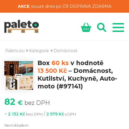
AKCE
: pouze dnes po ČR DOPRAVA ZDARMA
Paleto.eu
>
Kategorie
>
Domácnost
Box
60 ks
v hodnotě
13 500 Kč
–
Domácnost,
Kutilství, Kuchyně, Auto-
moto
(#97141)
82
€
bez DPH
~
/
2 132 Kč
2 579 Kč
bez DPH
s DPH
Není skladem