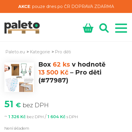
AKCE
: pouze dnes po ČR DOPRAVA ZDARMA
Paleto.eu
>
Kategorie
>
Pro děti
Box
62 ks
v hodnotě
13 500 Kč
–
Pro děti
(#77987)
51
€
bez DPH
~
/
1 326 Kč
1 604 Kč
bez DPH
s DPH
Není skladem