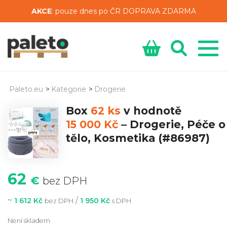
AKCE
: pouze dnes po ČR DOPRAVA ZDARMA
Paleto.eu
>
Kategorie
>
Drogerie
Box
62 ks
v hodnotě
15 000 Kč
–
Drogerie, Péče o
tělo, Kosmetika
(#86987)
62
€
bez DPH
~
/
1 612 Kč
1 950 Kč
bez DPH
s DPH
Není skladem