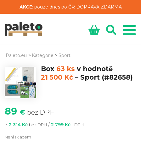
AKCE
: pouze dnes po ČR DOPRAVA ZDARMA
Paleto.eu
>
Kategorie
>
Sport
Box
63 ks
v hodnotě
21 500 Kč
–
Sport
(#82658)
89
€
bez DPH
~
/
2 314 Kč
2 799 Kč
bez DPH
s DPH
Není skladem