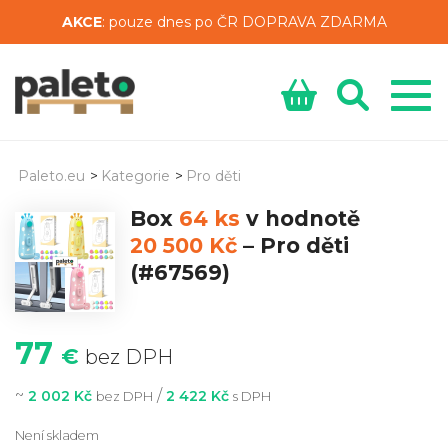
AKCE
: pouze dnes po ČR DOPRAVA ZDARMA
Paleto.eu
>
Kategorie
>
Pro děti
Box
64 ks
v hodnotě
20 500 Kč
–
Pro děti
(#67569)
77
€
bez DPH
~
/
2 002 Kč
2 422 Kč
bez DPH
s DPH
Není skladem