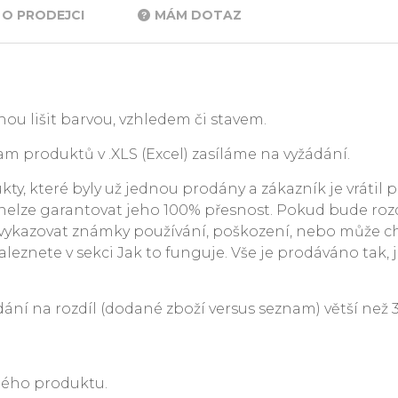
O PRODEJCI
MÁM DOTAZ
ou lišit barvou, vzhledem či stavem.
m produktů v .XLS (Excel) zasíláme na vyžádání.
y, které byly už jednou prodány a zákazník je vrátil p
. nelze garantovat jeho 100% přesnost. Pokud bude rozdí
ykazovat známky používání, poškození, nebo může c
leznete v sekci Jak to funguje. Vše je prodáváno tak, j
 na rozdíl (dodané zboží versus seznam) větší než 3 %
ného produktu.