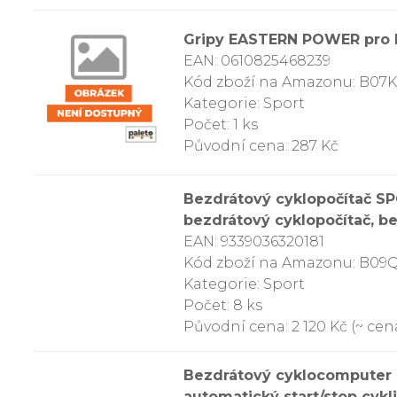
Gripy EASTERN POWER pro ho
EAN: 0610825468239
Kód zboží na Amazonu: B07
Kategorie: Sport
Počet: 1 ks
Původní cena: 287 Kč
Bezdrátový cyklopočítač SP
bezdrátový cyklopočítač, b
EAN: 9339036320181
Kód zboží na Amazonu: B0
Kategorie: Sport
Počet: 8 ks
Původní cena: 2 120 Kč (~ cena
Bezdrátový cyklocomputer 
automatický start/stop cykl