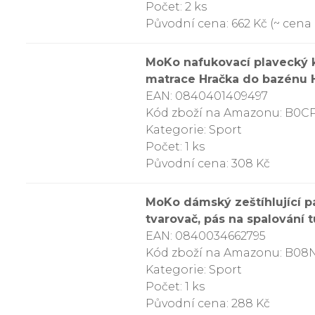
Počet: 2 ks
Původní cena: 662 Kč (~ cena z
MoKo nafukovací plavecký k
matrace Hračka do bazénu 
EAN: 0840401409497
Kód zboží na Amazonu: B0C
Kategorie: Sport
Počet: 1 ks
Původní cena: 308 Kč
MoKo dámský zeštíhlující pás
tvarovač, pás na spalování t
EAN: 0840034662795
Kód zboží na Amazonu: B0
Kategorie: Sport
Počet: 1 ks
Původní cena: 288 Kč