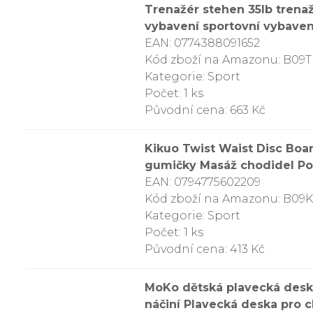
Trenažér stehen 35lb trena
vybavení sportovní vybaven
EAN: 0774388091652
Kód zboží na Amazonu: B0
Kategorie: Sport
Počet: 1 ks
Původní cena: 663 Kč
Kikuo Twist Waist Disc Boa
gumičky Masáž chodidel Pod
EAN: 0794775602209
Kód zboží na Amazonu: B09
Kategorie: Sport
Počet: 1 ks
Původní cena: 413 Kč
MoKo dětská plavecká deska
náčiní Plavecká deska pro 