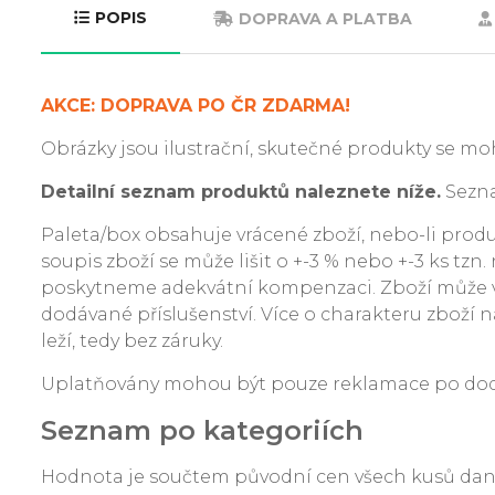
POPIS
DOPRAVA A PLATBA
AKCE: DOPRAVA PO ČR ZDARMA!
Obrázky jsou ilustrační, skutečné produkty se moh
Detailní seznam produktů naleznete níže.
Sezna
Paleta/box obsahuje vrácené zboží, nebo-li produkt
soupis zboží se může lišit o +-3 % nebo +-3 ks tzn
poskytneme adekvátní kompenzaci. Zboží může v
dodávané příslušenství. Více o charakteru zboží na
leží, tedy bez záruky.
Uplatňovány mohou být pouze reklamace po dodání
Seznam po kategoriích
Hodnota je součtem původní cen všech kusů da