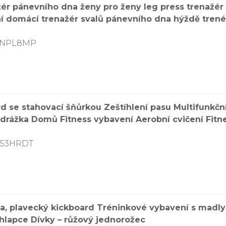
žér pánevního dna ženy pro ženy leg press trenažér
í domácí trenažér svalů pánevního dna hýždě trené
9TNPL8MP
rd se stahovací šňůrkou Zeštíhlení pasu Multifunk
rážka Domů Fitness vybavení Aerobní cvičení Fitn
K53HRDT
, plavecký kickboard Tréninkové vybavení s madly 
chlapce Dívky – růžový jednorožec