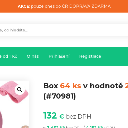
AKCE
: pouze dnes po ČR DOPRAVA ZDARMA
 od 1 Kč
O nás
Přihlášení
Registrace
Box
64 ks
v hodnotě
(#70981)
132
€
bez DPH
~
/
3 432 Kč
4 152 Kč
bez DPH
s DPH