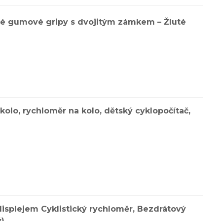
ové gumové gripy s dvojitým zámkem – Žluté
olo, rychloměr na kolo, dětský cyklopočítač,
splejem Cyklistický rychloměr, Bezdrátový
ý)