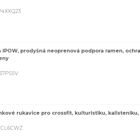
P4XXQ23
za IPOW, prodyšná neoprenová podpora ramen, ochra
ženy
567PS5V
vé rukavice pro crossfit, kulturistiku, kalisteniku, s
7RCL6CWZ