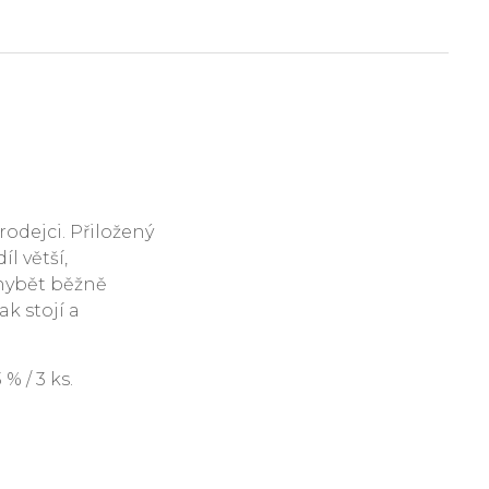
rodejci. Přiložený
l větší,
hybět běžně
ak stojí a
 / 3 ks.