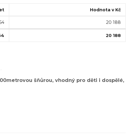
et
Hodnota v Kč
64
20 188
64
20 188
.
100metrovou šňůrou, vhodný pro děti i dospělé,