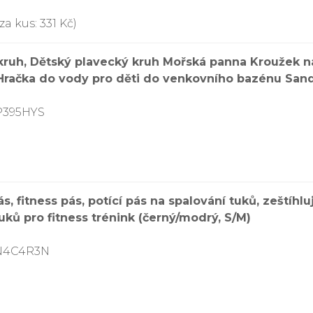
a kus: 331 Kč)
ruh, Dětský plavecký kruh Mořská panna Kroužek n
Hračka do vody pro děti do venkovního bazénu Sand
P395HYS
, fitness pás, potící pás na spalování tuků, zeštíhluj
uků pro fitness trénink (černý/modrý, S/M)
8N4C4R3N