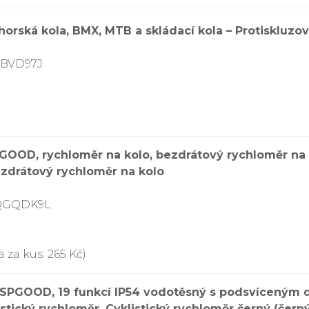
rská kola, BMX, MTB a skládací kola – Protiskluz
KBVD97J
GOOD, rychloměr na kolo, bezdrátový rychloměr na k
ezdrátový rychloměr na kolo
9QGQDK9L
 za kus: 265 Kč)
SPGOOD, 19 funkcí IP54 vodotěsný s podsvíceným di
istický rychloměr, Cyklistický rychloměr černý (čern