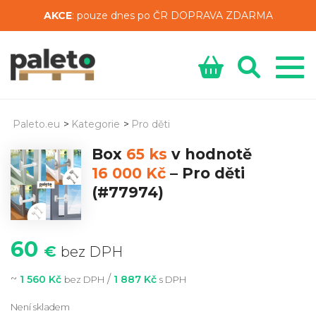
AKCE
: pouze dnes po ČR DOPRAVA ZDARMA
Paleto.eu
>
Kategorie
>
Pro děti
Box
65 ks
v hodnotě
16 000 Kč
–
Pro děti
(#77974)
60
€
bez DPH
~
/
1 560 Kč
1 887 Kč
bez DPH
s DPH
Není skladem