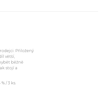
rodejci. Přiložený
l větší,
hybět běžně
ak stojí a
 / 3 ks.