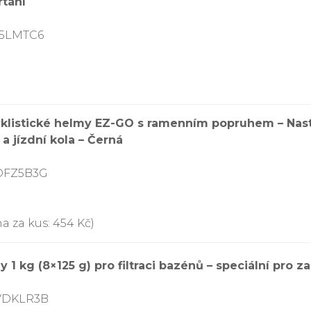
rtání
75LMTC6
klistické helmy EZ-GO s ramenním popruhem – Nasta
a jízdní kola – Černá
8DFZ5B3G
a za kus: 454 Kč)
1 kg (8×125 g) pro filtraci bazénů – speciální pro 
8VDKLR3B