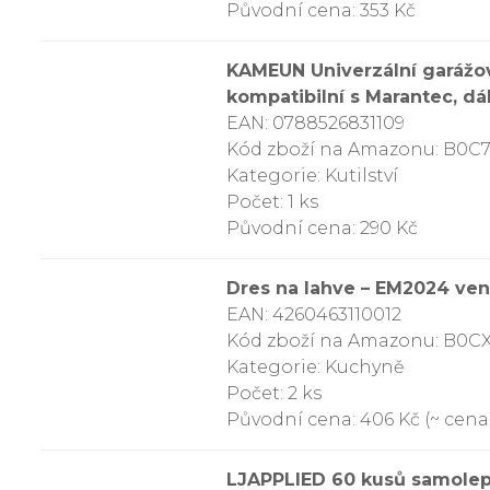
Původní cena: 353 Kč
KAMEUN Univerzální garážová
kompatibilní s Marantec, dá
EAN: 0788526831109
Kód zboží na Amazonu: B0C
Kategorie: Kutilství
Počet: 1 ks
Původní cena: 290 Kč
Dres na lahve – EM2024 ven
EAN: 4260463110012
Kód zboží na Amazonu: B0C
Kategorie: Kuchyně
Počet: 2 ks
Původní cena: 406 Kč (~ cena 
LJAPPLIED 60 kusů samolepi