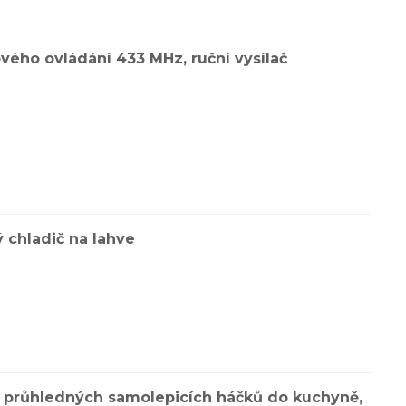
vého ovládání 433 MHz, ruční vysílač
 chladič na lahve
, průhledných samolepicích háčků do kuchyně,