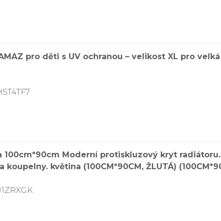
MAZ pro děti s UV ochranou – velikost XL pro velká 
HST4TF7
a 100cm*90cm Moderní protiskluzový kryt radiátoru.
a koupelny. květina (100CM*90CM, ŽLUTÁ) (100CM*9
91ZRXGK