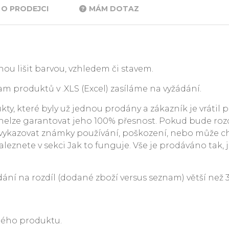
O PRODEJCI
MÁM DOTAZ
ou lišit barvou, vzhledem či stavem.
m produktů v .XLS (Excel) zasíláme na vyžádání.
y, které byly už jednou prodány a zákazník je vrátil p
. nelze garantovat jeho 100% přesnost. Pokud bude rozdí
ykazovat známky používání, poškození, nebo může c
leznete v sekci Jak to funguje. Vše je prodáváno tak, j
 na rozdíl (dodané zboží versus seznam) větší než 3 %
ného produktu.