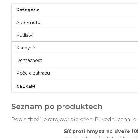
Kategorie
Auto-moto
Kutilství
Kuchyně
Domácnost
Péče o zahradu
CELKEM
Seznam po produktech
Popis zboží je strojově přeložen. Původní cena 
Síť proti hmyzu na dveře 1