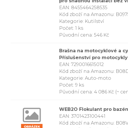
pro snadnou instalaci bez v
EAN: 8455464258535
Kód zboží na Amazonu: B09
Kategorie: Kutilství
Počet: 1 ks
Původní cena: 546 Kč
Brašna na motocyklové a cy
Příslušenství pro motocykly 
EAN: 7290016615012
Kód zboží na Amazonu: B0
Kategorie: Auto-moto
Počet: 9 ks
Původní cena: 4 086 Kč (~ cen
WEB2O Flokulant pro bazény 
EAN: 3701423100441
Kód zboží na Amazonu: B0