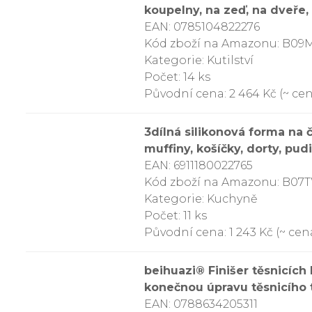
koupelny, na zeď, na dveře,
EAN: 0785104822276
Kód zboží na Amazonu: B0
Kategorie: Kutilství
Počet: 14 ks
Původní cena: 2 464 Kč (~ cena
3dílná silikonová forma na 
muffiny, košíčky, dorty, pud
EAN: 6911180022765
Kód zboží na Amazonu: B0
Kategorie: Kuchyně
Počet: 11 ks
Původní cena: 1 243 Kč (~ cena
beihuazi® Finišer těsnicích
konečnou úpravu těsnicího
EAN: 0788634205311