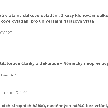
 vrata na dálkové ovládání, 2 kusy klonování dálko
lkové ovládání pro univerzální garážová vrata
7CCJ25L
tilátorové články a dekorace – Německý neoprenový
XTK4P4B
za kus: 203 Kč)
cích stropních háčků, nástěnných háčků bez vrtání