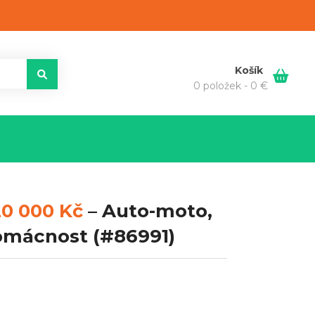
Košík
0 položek -
0
€
20 000 Kč
–
Auto-moto,
Domácnost
(#86991)