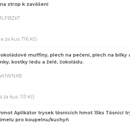
 na strop k zavěšení
9MLPBZKT
 za kus: 176 Kč)
čokoládové muffiny, plech na pečení, plech na bílky 
inky, kostky ledu a želé, čokoládu.
7TW1WNXB
 za kus: 113 Kč)
 hmot Aplikátor trysek těsnících hmot 15ks Těsnící t
 tmelu pro koupelnu/kuchyň