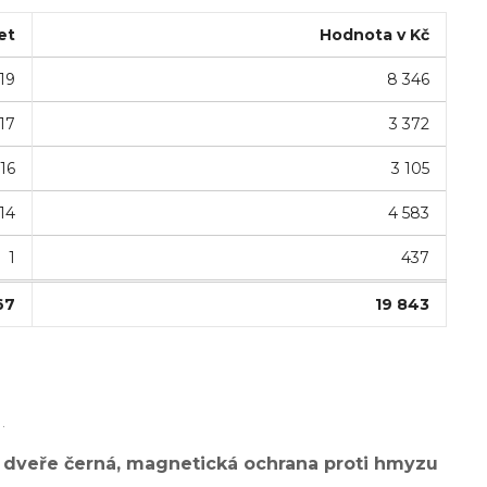
et
Hodnota v Kč
19
8 346
17
3 372
16
3 105
14
4 583
1
437
67
19 843
.
é dveře černá, magnetická ochrana proti hmyzu