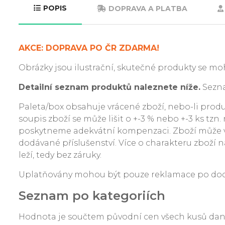
POPIS
DOPRAVA A PLATBA
AKCE: DOPRAVA PO ČR ZDARMA!
Obrázky jsou ilustrační, skutečné produkty se moh
Detailní seznam produktů naleznete níže.
Sezna
Paleta/box obsahuje vrácené zboží, nebo-li produkt
soupis zboží se může lišit o +-3 % nebo +-3 ks tzn
poskytneme adekvátní kompenzaci. Zboží může v
dodávané příslušenství. Více o charakteru zboží na
leží, tedy bez záruky.
Uplatňovány mohou být pouze reklamace po dodání
Seznam po kategoriích
Hodnota je součtem původní cen všech kusů da