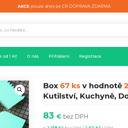
AKCE
: pouze dnes po ČR DOPRAVA ZDARMA
 od 1 Kč
O nás
Přihlášení
Registrace
Box
67 ks
v hodnotě
Kutilství, Kuchyně, 
83
€
bez DPH
~
/
2 158 Kč
2 611 Kč
bez DPH
s DPH