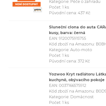
Kategorie: Péče o zahradu
Počet: 1 ks
Původní cena: 437 Kč
Sluneční clona do auta CARA
kusy, barva: černá
EAN: 9120075915755
Kód zboží na Amazonu: B0B
Kategorie: Auto-moto
Počet: 1 ks
Původní cena: 372 Kč
Yozwoo Kryt radiátoru Látk
kuchyně, obývacího pokoje 
EAN: 0037166575912
Kód zboží na Amazonu: B0D
Kategorie: Domácnost
Počet: 1 ks