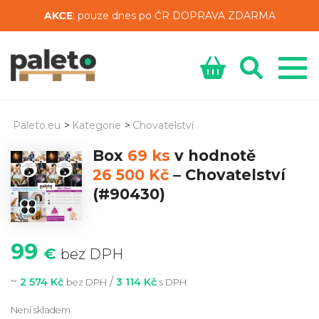
AKCE
: pouze dnes po ČR DOPRAVA ZDARMA
Paleto.eu
>
Kategorie
>
Chovatelství
Box
69 ks
v hodnotě
26 500 Kč
–
Chovatelství
(#90430)
99
€
bez DPH
~
/
2 574 Kč
3 114 Kč
bez DPH
s DPH
Není skladem