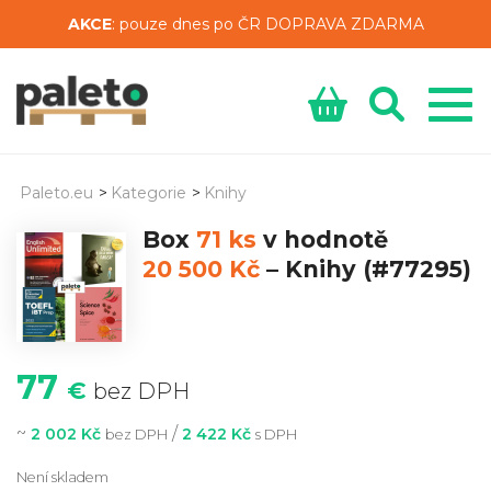
AKCE
: pouze dnes po ČR DOPRAVA ZDARMA
Paleto.eu
>
Kategorie
>
Knihy
Box
71 ks
v hodnotě
20 500 Kč
–
Knihy
(#77295)
77
€
bez DPH
~
/
2 002 Kč
2 422 Kč
bez DPH
s DPH
Není skladem