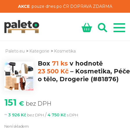
AKCE
: pouze dnes po ČR DOPRAVA ZDARMA
Paleto.eu
>
Kategorie
>
Kosmetika
Box
71 ks
v hodnotě
23 500 Kč
–
Kosmetika, Péče
o tělo, Drogerie
(#81876)
151
€
bez DPH
~
/
3 926 Kč
4 750 Kč
bez DPH
s DPH
Není skladem