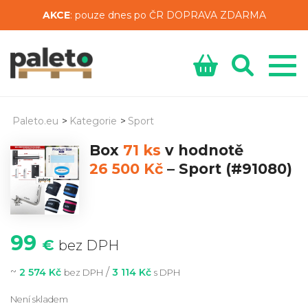
AKCE
: pouze dnes po ČR DOPRAVA ZDARMA
Paleto.eu
>
Kategorie
>
Sport
Box
71 ks
v hodnotě
26 500 Kč
–
Sport
(#91080)
99
€
bez DPH
~
/
2 574 Kč
3 114 Kč
bez DPH
s DPH
Není skladem