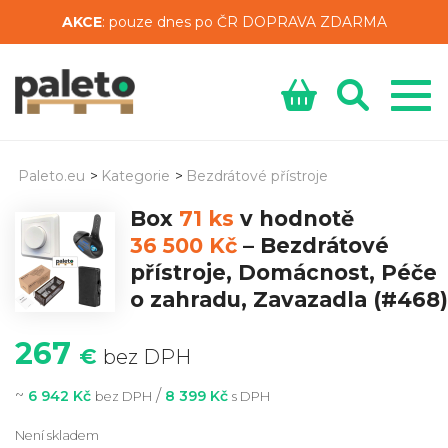
AKCE
: pouze dnes po ČR DOPRAVA ZDARMA
Paleto.eu
>
Kategorie
>
Bezdrátové přístroje
Box
71 ks
v hodnotě
36 500 Kč
–
Bezdrátové
přístroje, Domácnost, Péče
o zahradu, Zavazadla
(#468)
267
€
bez DPH
~
/
6 942 Kč
8 399 Kč
bez DPH
s DPH
Není skladem