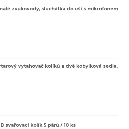
 malé zvukovody, sluchátka do uší s mikrofonem
kytarový vytahovač kolíků a dvě kobylková sedla,
svařovací kolík 5 párů / 10 ks