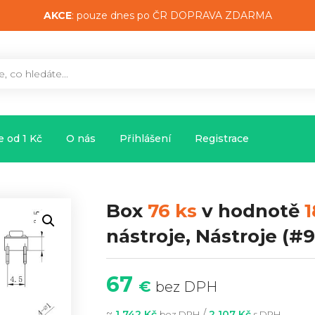
AKCE
: pouze dnes po ČR DOPRAVA ZDARMA
 od 1 Kč
O nás
Přihlášení
Registrace
Box
76 ks
v hodnotě
1
nástroje, Nástroje
(#9
67
€
bez DPH
~
/
1 742 Kč
2 107 Kč
bez DPH
s DPH