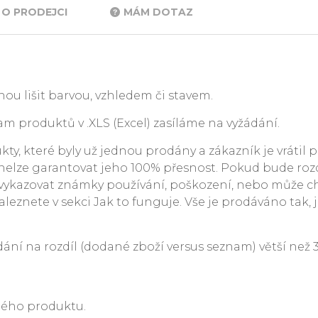
O PRODEJCI
MÁM DOTAZ
ou lišit barvou, vzhledem či stavem.
m produktů v .XLS (Excel) zasíláme na vyžádání.
y, které byly už jednou prodány a zákazník je vrátil p
. nelze garantovat jeho 100% přesnost. Pokud bude rozdí
ykazovat známky používání, poškození, nebo může c
leznete v sekci Jak to funguje. Vše je prodáváno tak, j
 na rozdíl (dodané zboží versus seznam) větší než 3 %
ného produktu.