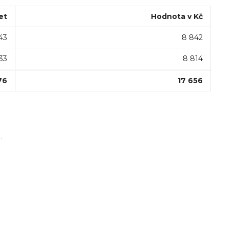
et
Hodnota v Kč
43
8 842
33
8 814
76
17 656
.