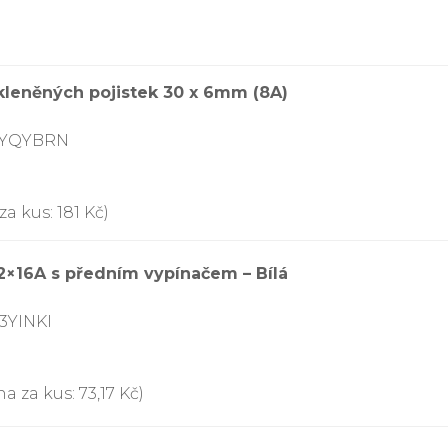
skleněných pojistek 30 x 6mm (8A)
77YQYBRN
a kus: 181 Kč)
 2×16A s předním vypínačem – Bílá
3YINKI
a za kus: 73,17 Kč)