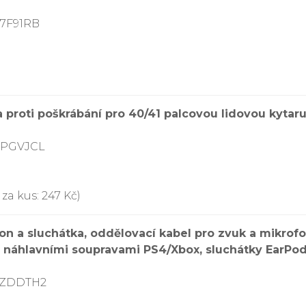
V7F91RB
a proti poškrábání pro 40/41 palcovou lidovou kytar
2PGVJCL
za kus: 247 Kč)
n a sluchátka, oddělovací kabel pro zvuk a mikrofo
i náhlavními soupravami PS4/Xbox, sluchátky EarPod
73ZDDTH2