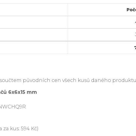
Poč
je součtem původních cen všech kusů daného produktu
načů 6x6x15 mm
0DNWCHQ9R
 za kus: 594 Kč)