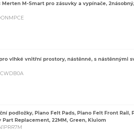
Merten M-Smart pro zásuvky a vypínače, 2násobný, po
00ONMPCE
pro vlhké vnitřní prostory, nástěnné, s nástěnnými 
07CWDB0A
 podložky, Piano Felt Pads, Piano Felt Front Rail, Pi
y Part Replacement, 22MM, Green, Kiuiom
DN1PRR7M