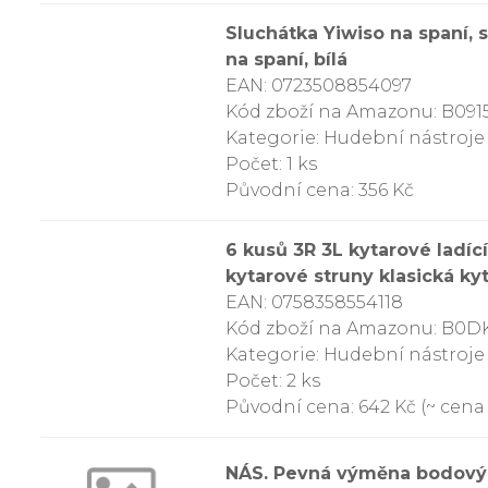
Sluchátka Yiwiso na spaní,
na spaní, bílá
EAN: 0723508854097
Kód zboží na Amazonu: B091
Kategorie: Hudební nástroje
Počet: 1 ks
Původní cena: 356 Kč
6 kusů 3R 3L kytarové ladíc
kytarové struny klasická ky
EAN: 0758358554118
Kód zboží na Amazonu: B0
Kategorie: Hudební nástroje
Počet: 2 ks
Původní cena: 642 Kč (~ cena z
NÁS. Pevná výměna bodových 