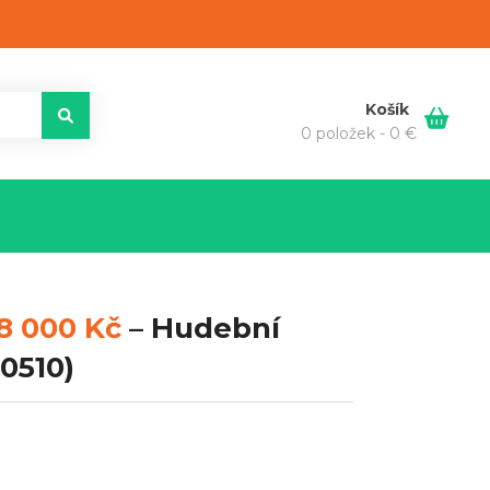
Košík
0 položek -
0
€
8 000 Kč
–
Hudební
0510)