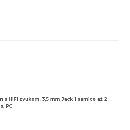
u
n s HiFi zvukem, 3,5 mm Jack 1 samice až 2
s, PC