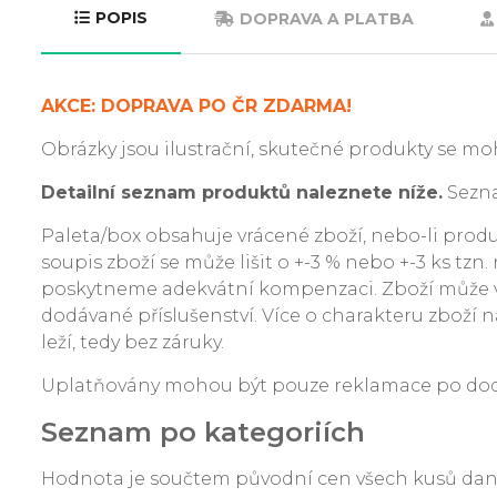
POPIS
DOPRAVA A PLATBA
AKCE: DOPRAVA PO ČR ZDARMA!
Obrázky jsou ilustrační, skutečné produkty se moh
Detailní seznam produktů naleznete níže.
Sezna
Paleta/box obsahuje vrácené zboží, nebo-li produkt
soupis zboží se může lišit o +-3 % nebo +-3 ks tzn
poskytneme adekvátní kompenzaci. Zboží může v
dodávané příslušenství. Více o charakteru zboží na
leží, tedy bez záruky.
Uplatňovány mohou být pouze reklamace po dodání
Seznam po kategoriích
Hodnota je součtem původní cen všech kusů da