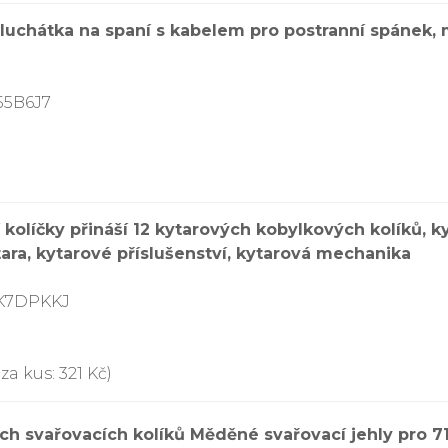
 sluchátka na spaní s kabelem pro postranní spánek,
55B6J7
í kolíčky přináší 12 kytarových kobylkových kolíků, 
tara, kytarové příslušenství, kytarová mechanika
DK7DPKKJ
a kus: 321 Kč)
svařovacích kolíků Měděné svařovací jehly pro 71B 