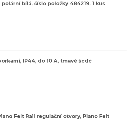
lární bílá, číslo položky 484219, 1 kus
svorkami, IP44, do 10 A, tmavě šedé
ano Felt Rail regulační otvory, Piano Felt