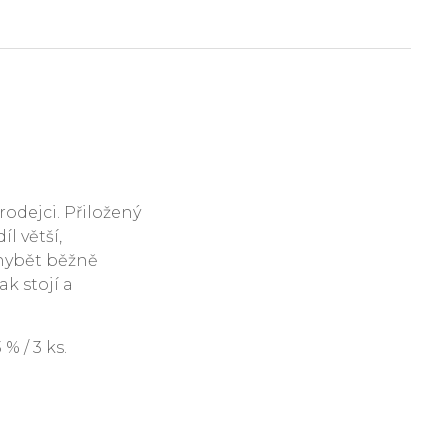
rodejci. Přiložený
l větší,
hybět běžně
ak stojí a
 / 3 ks.