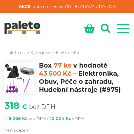
AKCE
: pouze dnes po ČR DOPRAVA ZDARMA
Paleto.eu
>
Kategorie
>
Elektronika
Box
77 ks
v hodnotě
43 500 Kč
–
Elektronika,
Obuv, Péče o zahradu,
Hudební nástroje
(#975)
318
€
bez DPH
~
/
8 268 Kč
10 004 Kč
bez DPH
s DPH
Není skladem