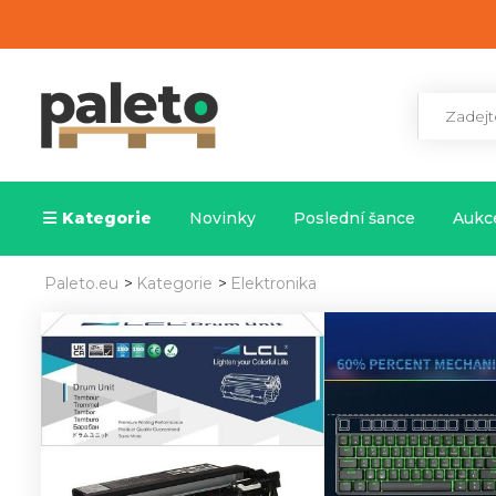
Kategorie
Novinky
Poslední šance
Aukce
Paleto.eu
>
Kategorie
>
Elektronika