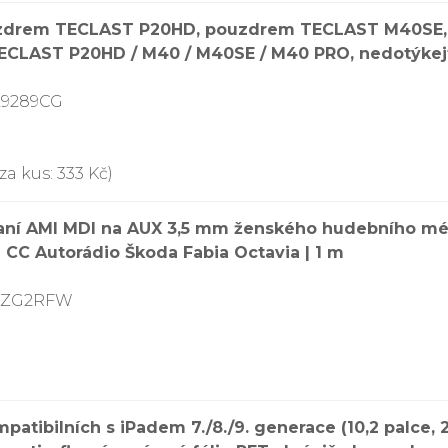
ouzdrem TECLAST P20HD, pouzdrem TECLAST M40SE,
TECLAST P20HD / M40 / M40SE / M40 PRO, nedotýkej
L9289CG
za kus: 333 Kč)
aní AMI MDI na AUX 3,5 mm ženského hudebního méd
CC Autorádio Škoda Fabia Octavia | 1 m
83ZG2RFW
mpatibilních s iPadem 7./8./9. generace (10,2 palce,