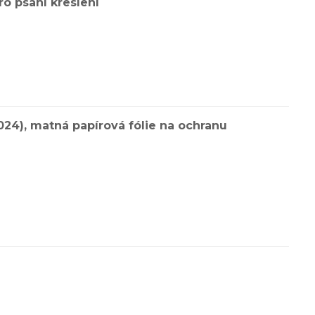
ro psaní kreslení
2024), matná papírová fólie na ochranu