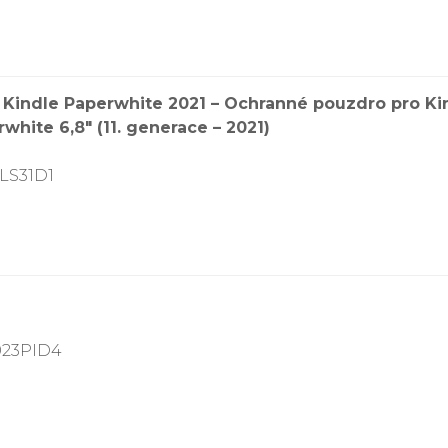
indle Paperwhite 2021 – Ochranné pouzdro pro Kin
white 6,8″ (11. generace – 2021)
LS31D1
023PID4