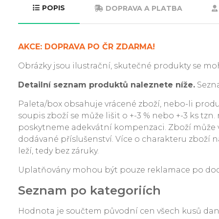
POPIS
DOPRAVA A PLATBA
AKCE: DOPRAVA PO ČR ZDARMA!
Obrázky jsou ilustrační, skutečné produkty se moh
Detailní seznam produktů naleznete níže.
Sezna
Paleta/box obsahuje vrácené zboží, nebo-li produkt
soupis zboží se může lišit o +-3 % nebo +-3 ks tzn
poskytneme adekvátní kompenzaci. Zboží může v
dodávané příslušenství. Více o charakteru zboží na
leží, tedy bez záruky.
Uplatňovány mohou být pouze reklamace po dodání
Seznam po kategoriích
Hodnota je součtem původní cen všech kusů da