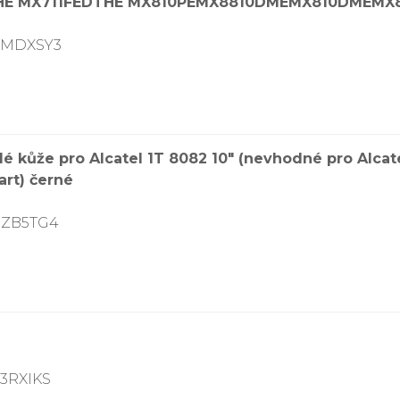
DHE MX711FEDTHE MX810PEMX8810DMEMX810DMEMX8
7VMDXSY3
kůže pro Alcatel 1T 8082 10″ (nevhodné pro Alcatel 
art) černé
PZB5TG4
63RXIKS