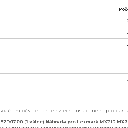
Poč
je součtem původních cen všech kusů daného produktu
Z 52D0Z00 (1 válec) Náhrada pro Lexmark MX710 M