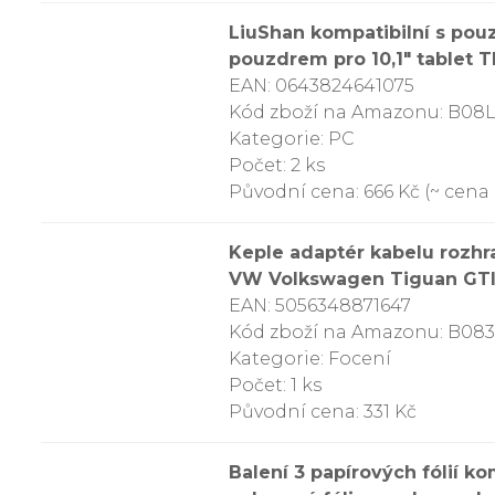
LiuShan kompatibilní s p
pouzdrem pro 10,1″ tablet 
EAN: 0643824641075
Kód zboží na Amazonu: B08
Kategorie: PC
Počet: 2 ks
Původní cena: 666 Kč (~ cena 
Keple adaptér kabelu rozhr
VW Volkswagen Tiguan GTI 
EAN: 5056348871647
Kód zboží na Amazonu: B0
Kategorie: Focení
Počet: 1 ks
Původní cena: 331 Kč
Balení 3 papírových fólií ko