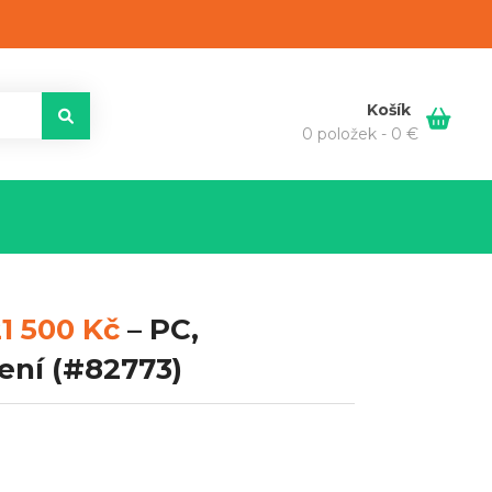
Košík
0 položek -
0
€
1 500 Kč
–
PC,
ení
(#82773)