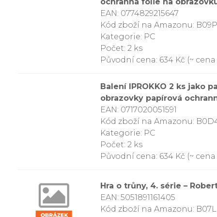
ochranná fólie na obrazovku
EAN: 0774829215647
Kód zboží na Amazonu: B0
Kategorie: PC
Počet: 2 ks
Původní cena: 634 Kč (~ cena z
Balení IPROKKO 2 ks jako pa
obrazovky papírová ochranná
EAN: 0717020051591
Kód zboží na Amazonu: B0
Kategorie: PC
Počet: 2 ks
Původní cena: 634 Kč (~ cena z
Hra o trůny, 4. série – Rober
EAN: 5051891161405
Kód zboží na Amazonu: B0