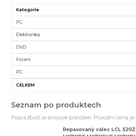
Kategorie
PC
Elektronika
DVD
Focení
PC
CELKEM
Seznam po produktech
Popis zboží je strojově přeložen. Původní cena 
Repasovaný válec LCL 520