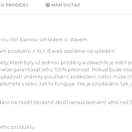
O PRODEJCI
MÁM DOTAZ
ou lišit barvou, vzhledem či stavem.
m produktů v .XLS (Excel) zasíláme na vyžádání.
y, které byly už jednou prodány a zákazník je vrátil p
. nelze garantovat jeho 100% přesnost. Pokud bude rozdí
ykazovat známky používání, poškození, nebo může c
leznete v sekci Jak to funguje. Vše je prodáváno tak, j
 na rozdíl (dodané zboží versus seznam) větší než 3 %
ného produktu.