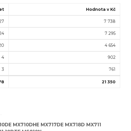
et
Hodnota v Kč
27
7 738
24
7 295
20
4 654
4
902
3
761
78
21 350
.
X710DE MX710DHE MX717DE MX718D MX711