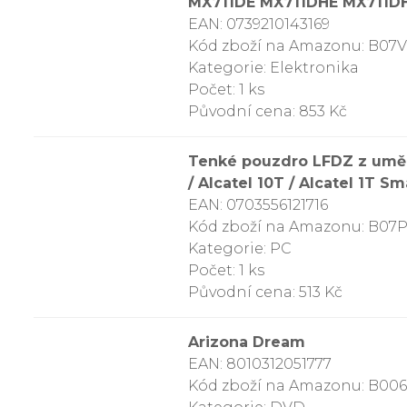
MX711DE MX711DHE MX711
EAN: 0739210143169
Kód zboží na Amazonu: B0
Kategorie: Elektronika
Počet: 1 ks
Původní cena: 853 Kč
Tenké pouzdro LFDZ z umělé 
/ Alcatel 10T / Alcatel 1T Sm
EAN: 0703556121716
Kód zboží na Amazonu: B07
Kategorie: PC
Počet: 1 ks
Původní cena: 513 Kč
Arizona Dream
EAN: 8010312051777
Kód zboží na Amazonu: B00