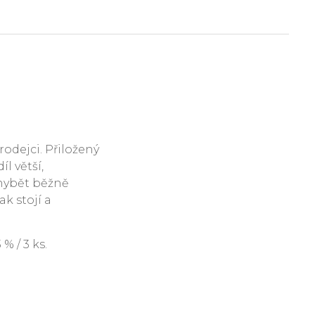
rodejci. Přiložený
l větší,
hybět běžně
ak stojí a
 / 3 ks.