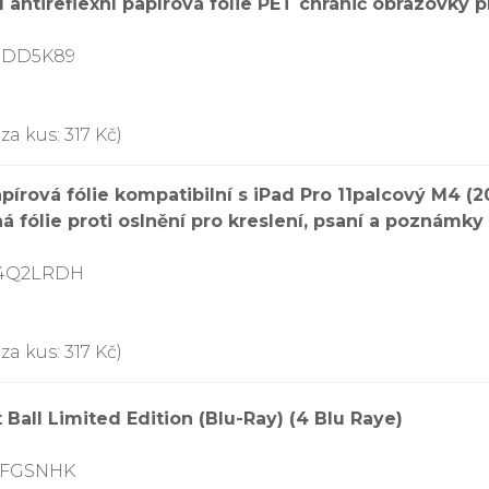
 antireflexní papírová fólie PET chránič obrazovky p
9PDD5K89
a kus: 317 Kč)
pírová fólie kompatibilní s iPad Pro 11palcový M4 (
 fólie proti oslnění pro kreslení, psaní a poznámky
D4Q2LRDH
a kus: 317 Kč)
t Ball Limited Edition (Blu-Ray) (4 Blu Raye)
7LFGSNHK