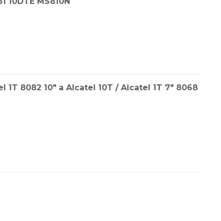
1 10DTE MS810N
1T 8082 10″ a Alcatel 10T / Alcatel 1T 7″ 8068