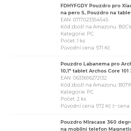
FDHYFGDY Pouzdro pro Xiao
na pero S, Pouzdro na table
EAN: 0717023354545
Kód zboží na Amazonu: B
Kategorie: PC
Počet: 1 ks
Původní cena: 571 Kč
Pouzdro Labanema pro Archo
10,1″ tablet Archos Core 101
EAN: 0633696272132
Kód zboží na Amazonu: B07
Kategorie: PC
Počet: 2 ks
Původní cena: 972 Kč (~ cena 
Pouzdro Miracase 360 degre
na mobilní telefon Magneti