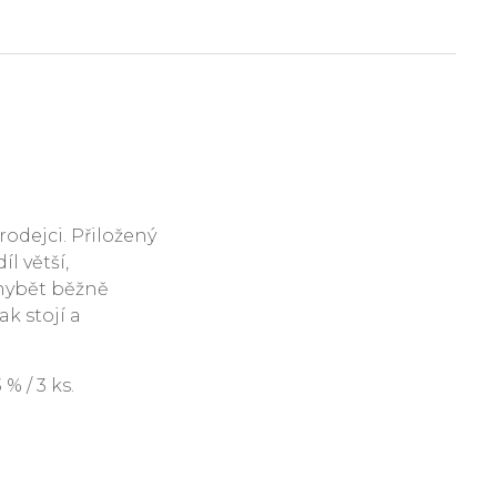
rodejci. Přiložený
l větší,
hybět běžně
ak stojí a
 / 3 ks.