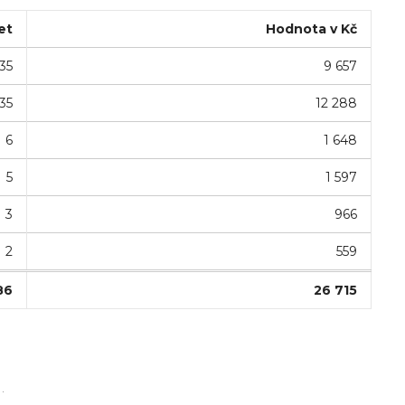
et
Hodnota v Kč
35
9 657
35
12 288
6
1 648
5
1 597
3
966
2
559
86
26 715
.