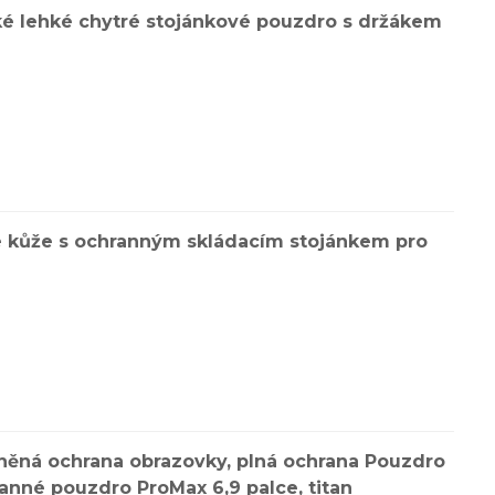
é lehké chytré stojánkové pouzdro s držákem
lé kůže s ochranným skládacím stojánkem pro
něná ochrana obrazovky, plná ochrana Pouzdro
anné pouzdro ProMax 6,9 palce, titan