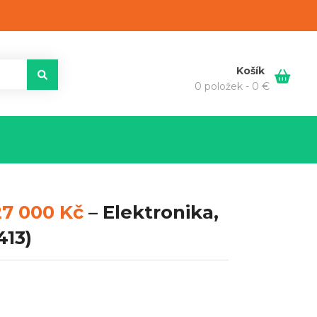
Košík
0 položek -
0
€
27 000 Kč
–
Elektronika,
13)