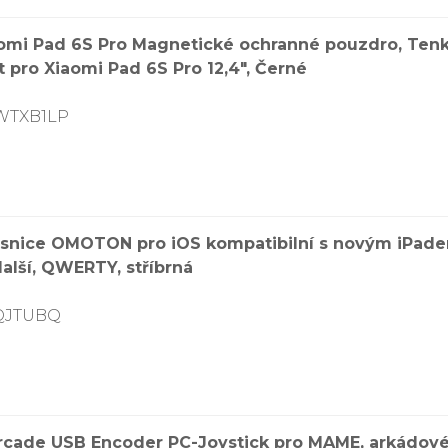
mi Pad 6S Pro Magnetické ochranné pouzdro, Tenk
t pro Xiaomi Pad 6S Pro 12,4″, Černé
CWTXB1LP
nice OMOTON pro iOS kompatibilní s novým iPadem 10
další, QWERTY, stříbrná
IQJTUBQ
Arcade USB Encoder PC-Joystick pro MAME, arkádové h