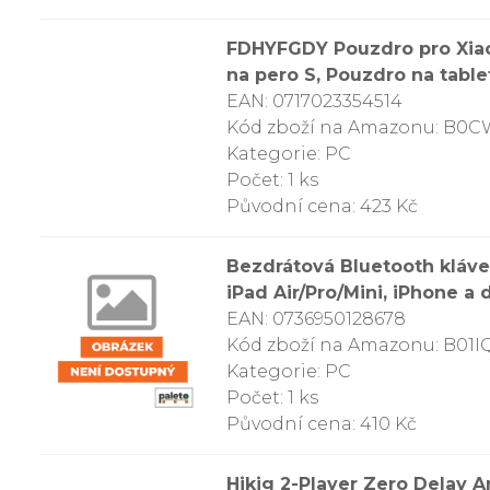
FDHYFGDY Pouzdro pro Xiao
na pero S, Pouzdro na table
EAN: 0717023354514
Kód zboží na Amazonu: B0
Kategorie: PC
Počet: 1 ks
Původní cena: 423 Kč
Bezdrátová Bluetooth kláves
iPad Air/Pro/Mini, iPhone a 
EAN: 0736950128678
Kód zboží na Amazonu: B01
Kategorie: PC
Počet: 1 ks
Původní cena: 410 Kč
Hikig 2-Player Zero Delay 