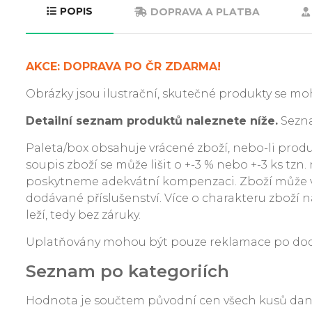
POPIS
DOPRAVA A PLATBA
AKCE: DOPRAVA PO ČR ZDARMA!
Obrázky jsou ilustrační, skutečné produkty se moh
Detailní seznam produktů naleznete níže.
Sezna
Paleta/box obsahuje vrácené zboží, nebo-li produkt
soupis zboží se může lišit o +-3 % nebo +-3 ks tzn
poskytneme adekvátní kompenzaci. Zboží může v
dodávané příslušenství. Více o charakteru zboží na
leží, tedy bez záruky.
Uplatňovány mohou být pouze reklamace po dodání
Seznam po kategoriích
Hodnota je součtem původní cen všech kusů da