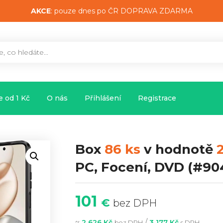
AKCE
: pouze dnes po ČR DOPRAVA ZDARMA
 od 1 Kč
O nás
Přihlášení
Registrace
Box
86 ks
v hodnotě
PC, Focení, DVD
(#904
101
€
bez DPH
~
/
2 626 Kč
3 177 Kč
bez DPH
s DPH