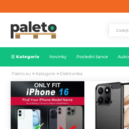
Kategorie
Novinky
Poslední šance
Aukce
Paleto.eu
>
Kategorie
>
Elektronika