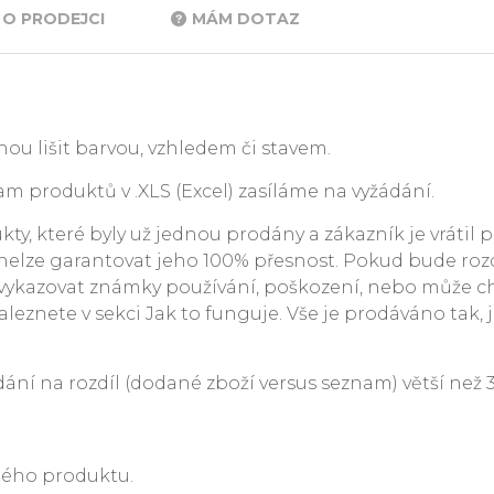
O PRODEJCI
MÁM DOTAZ
ou lišit barvou, vzhledem či stavem.
m produktů v .XLS (Excel) zasíláme na vyžádání.
y, které byly už jednou prodány a zákazník je vrátil p
. nelze garantovat jeho 100% přesnost. Pokud bude rozdí
ykazovat známky používání, poškození, nebo může c
leznete v sekci Jak to funguje. Vše je prodáváno tak, j
 na rozdíl (dodané zboží versus seznam) větší než 3 %
ného produktu.