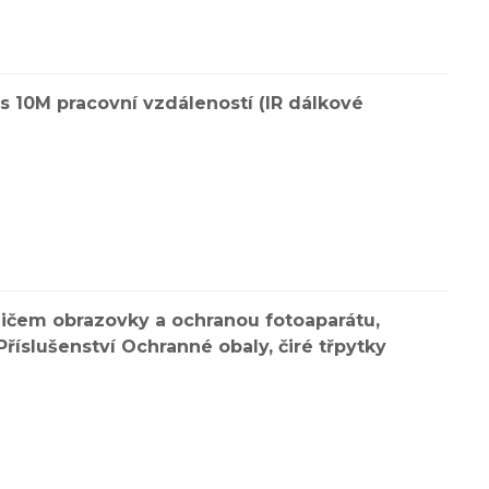
s 10M pracovní vzdáleností (IR dálkové
ičem obrazovky a ochranou fotoaparátu,
říslušenství Ochranné obaly, čiré třpytky