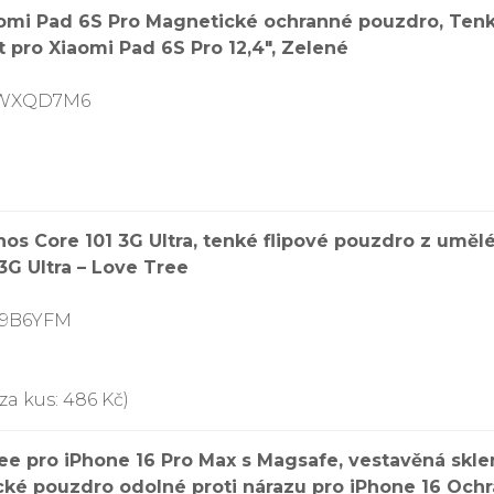
mi Pad 6S Pro Magnetické ochranné pouzdro, Tenk
t pro Xiaomi Pad 6S Pro 12,4″, Zelené
0CWXQD7M6
s Core 101 3G Ultra, tenké flipové pouzdro z umě
 3G Ultra – Love Tree
X9B6YFM
za kus: 486 Kč)
e pro iPhone 16 Pro Max s Magsafe, vestavěná skle
cké pouzdro odolné proti nárazu pro iPhone 16 Ochr