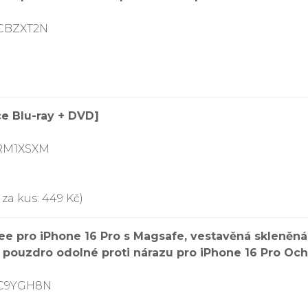
DCBZXT2N
e Blu-ray + DVD]
BRM1XSXM
za kus: 449 Kč)
e pro iPhone 16 Pro s Magsafe, vestavěná skleněná
 pouzdro odolné proti nárazu pro iPhone 16 Pro Och
DC9YGH8N