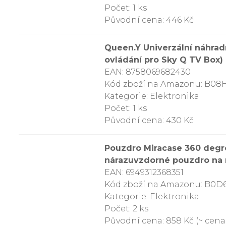
Počet: 1 ks
Původní cena: 446 Kč
Queen.Y Univerzální náhradn
ovládání pro Sky Q TV Box)
EAN: 8758069682430
Kód zboží na Amazonu: B0
Kategorie: Elektronika
Počet: 1 ks
Původní cena: 430 Kč
Pouzdro Miracase 360 degre
nárazuvzdorné pouzdro na mo
EAN: 6949312368351
Kód zboží na Amazonu: B0D
Kategorie: Elektronika
Počet: 2 ks
Původní cena: 858 Kč (~ cena 