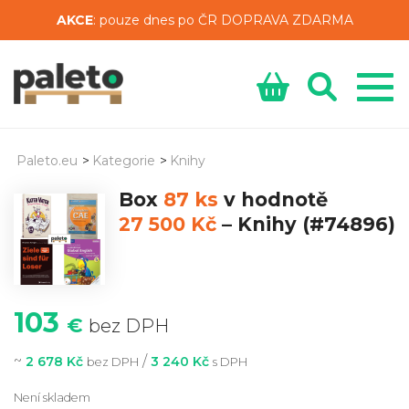
AKCE
: pouze dnes po ČR DOPRAVA ZDARMA
Paleto.eu
>
Kategorie
>
Knihy
Box
87 ks
v hodnotě
27 500 Kč
–
Knihy
(#74896)
103
€
bez DPH
~
/
2 678 Kč
3 240 Kč
bez DPH
s DPH
Není skladem