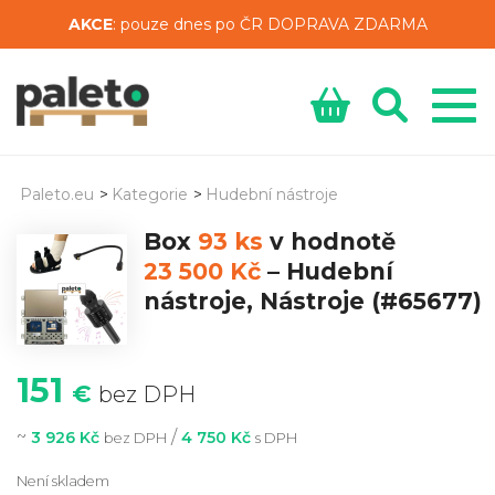
AKCE
: pouze dnes po ČR DOPRAVA ZDARMA
Paleto.eu
>
Kategorie
>
Hudební nástroje
Box
93 ks
v hodnotě
23 500 Kč
–
Hudební
nástroje, Nástroje
(#65677)
151
€
bez DPH
~
/
3 926 Kč
4 750 Kč
bez DPH
s DPH
Není skladem