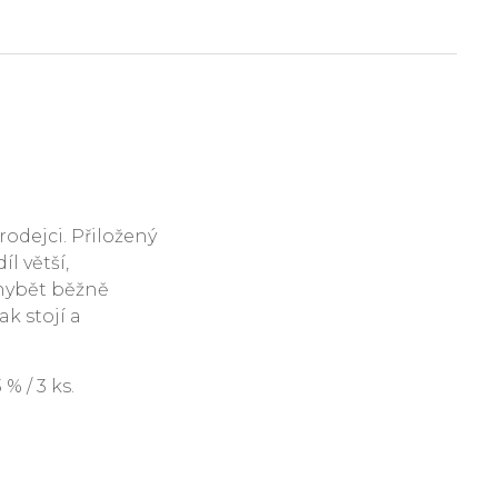
rodejci. Přiložený
l větší,
hybět běžně
ak stojí a
 / 3 ks.