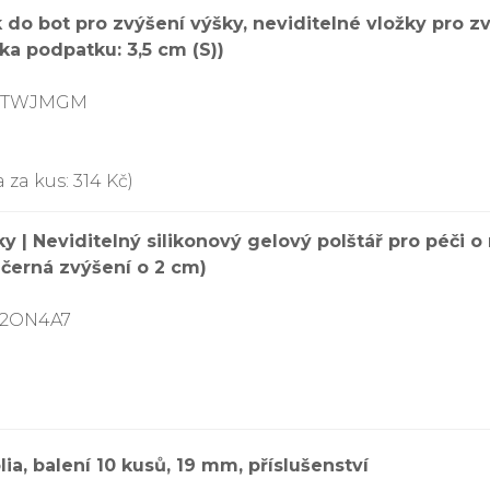
 do bot pro zvýšení výšky, neviditelné vložky pro zv
ka podpatku: 3,5 cm (S))
83TWJMGM
 za kus: 314 Kč)
 | Neviditelný silikonový gelový polštář pro péči o
 černá zvýšení o 2 cm)
N2ON4A7
ia, balení 10 kusů, 19 mm, příslušenství