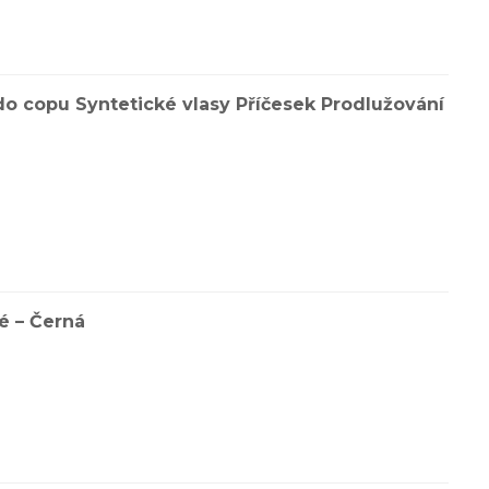
do copu Syntetické vlasy Příčesek Prodlužování
é – Černá