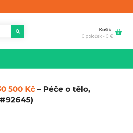
Košík
0 položek -
0
€
30 500 Kč
–
Péče o tělo,
#92645)