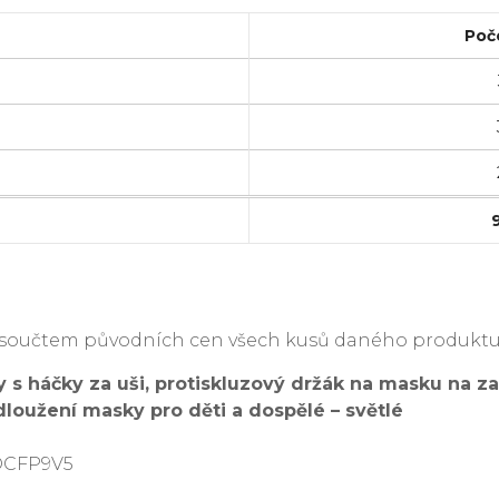
Poč
je součtem původních cen všech kusů daného produktu
s háčky za uši, protiskluzový držák na masku na zad
dloužení masky pro děti a dospělé – světlé
DCFP9V5