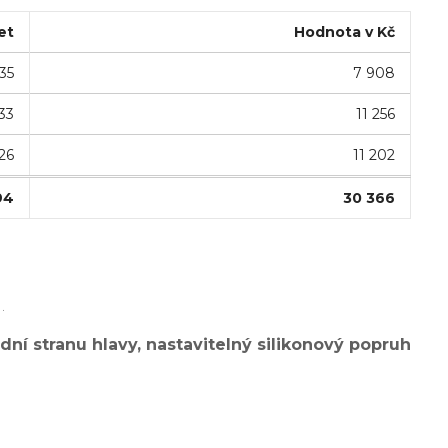
et
Hodnota v Kč
35
7 908
33
11 256
26
11 202
94
30 366
.
ní stranu hlavy, nastavitelný silikonový popruh