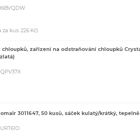
0CR6BVQDW
 za kus: 226 Kč)
chloupků, zařízení na odstraňování chloupků Crysta
zlatá)
PQPV37X
omair 3011647, 50 kusů, sáček kulatý/krátký, tepelně
3URT61O