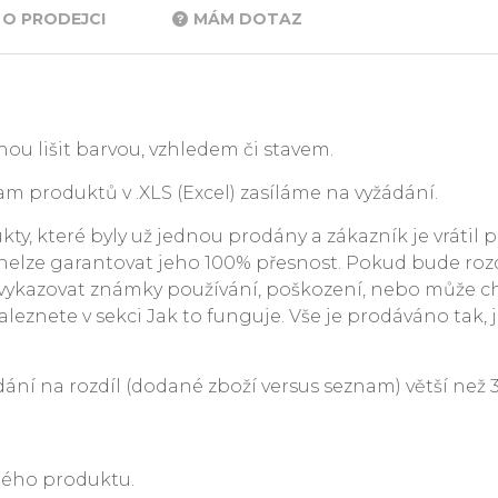
O PRODEJCI
MÁM DOTAZ
ou lišit barvou, vzhledem či stavem.
m produktů v .XLS (Excel) zasíláme na vyžádání.
y, které byly už jednou prodány a zákazník je vrátil p
. nelze garantovat jeho 100% přesnost. Pokud bude rozdí
ykazovat známky používání, poškození, nebo může c
leznete v sekci Jak to funguje. Vše je prodáváno tak, j
 na rozdíl (dodané zboží versus seznam) větší než 3 %
ného produktu.