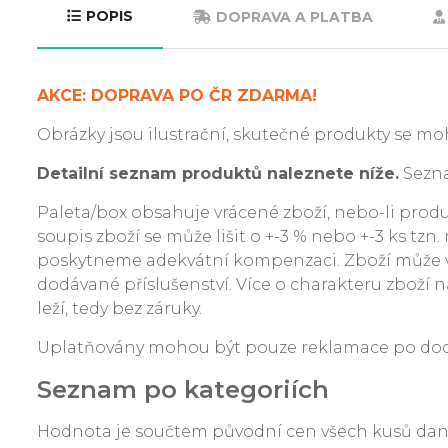
POPIS
DOPRAVA A PLATBA
AKCE: DOPRAVA PO ČR ZDARMA!
Obrázky jsou ilustrační, skutečné produkty se moh
Detailní seznam produktů naleznete níže.
Sezna
Paleta/box obsahuje vrácené zboží, nebo-li produkt
soupis zboží se může lišit o +-3 % nebo +-3 ks tzn
poskytneme adekvátní kompenzaci. Zboží může v
dodávané příslušenství. Více o charakteru zboží na
leží, tedy bez záruky.
Uplatňovány mohou být pouze reklamace po dodání
Seznam po kategoriích
Hodnota je součtem původní cen všech kusů da