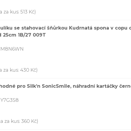
 za kus: 513 Kč)
culíku se stahovací šňůrkou Kudrnatá spona v copu 
d 25cm 1B/27 009T
0B7M8N6WN
a za kus: 430 Kč)
hodné pro Silk’n SonicSmile, náhradní kartáčky čern
JY7G3S8
a za kus: 360 Kč)