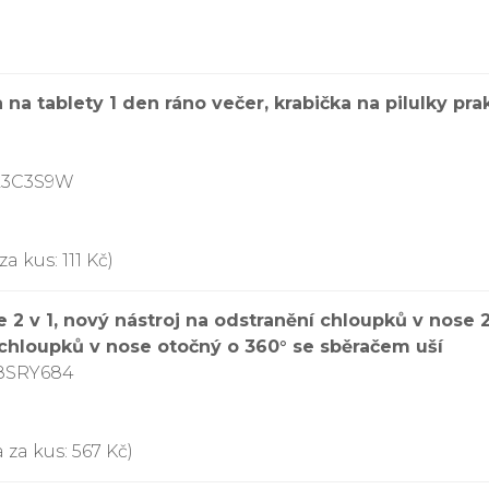
a na tablety 1 den ráno večer, krabička na pilulky pr
8L3C3S9W
a kus: 111 Kč)
 2 v 1, nový nástroj na odstranění chloupků v nose
 chloupků v nose otočný o 360° se sběračem uší
D8SRY684
 za kus: 567 Kč)