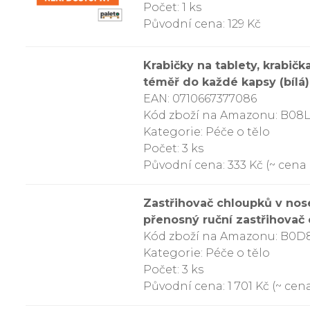
Počet: 1 ks
Původní cena: 129 Kč
Krabičky na tablety, krabičk
téměř do každé kapsy (bílá)
EAN: 0710667377086
Kód zboží na Amazonu: B0
Kategorie: Péče o tělo
Počet: 3 ks
Původní cena: 333 Kč (~ cena z
Zastřihovač chloupků v nose
přenosný ruční zastřihovač
Kód zboží na Amazonu: B0
Kategorie: Péče o tělo
Počet: 3 ks
Původní cena: 1 701 Kč (~ cena