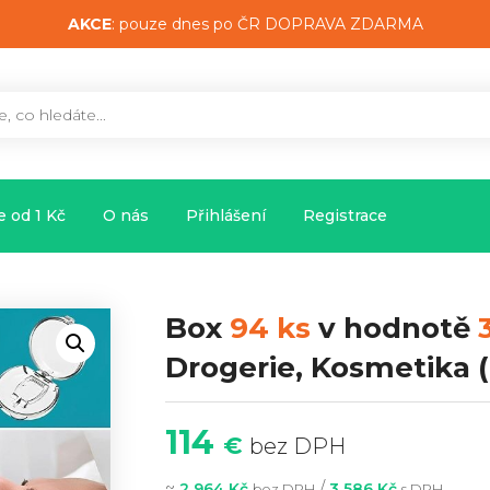
AKCE
: pouze dnes po ČR DOPRAVA ZDARMA
 od 1 Kč
O nás
Přihlášení
Registrace
Box
94 ks
v hodnotě
Drogerie, Kosmetika
(
114
€
bez DPH
~
/
2 964 Kč
3 586 Kč
bez DPH
s DPH