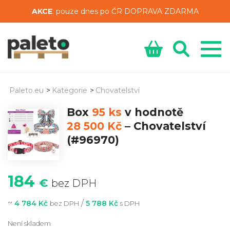
AKCE
: pouze dnes po ČR DOPRAVA ZDARMA
Paleto.eu
>
Kategorie
>
Chovatelství
Box
95 ks
v hodnotě
28 500 Kč
–
Chovatelství
(#96970)
184
€
bez DPH
~
/
4 784 Kč
5 788 Kč
bez DPH
s DPH
Není skladem