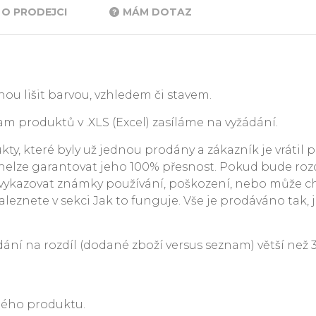
O PRODEJCI
MÁM DOTAZ
ou lišit barvou, vzhledem či stavem.
m produktů v .XLS (Excel) zasíláme na vyžádání.
y, které byly už jednou prodány a zákazník je vrátil p
. nelze garantovat jeho 100% přesnost. Pokud bude rozdí
ykazovat známky používání, poškození, nebo může c
leznete v sekci Jak to funguje. Vše je prodáváno tak, j
 na rozdíl (dodané zboží versus seznam) větší než 3 %
ného produktu.