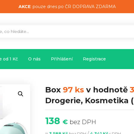
AKCE
: pouze dnes po ČR DOPRAVA ZDARMA
 od 1 Kč
O nás
Přihlášení
Registrace
Box
97 ks
v hodnotě
3
Drogerie, Kosmetika
(
138
€
bez DPH
~
/
3 588 Kč
4 341 Kč
bez DPH
s DPH