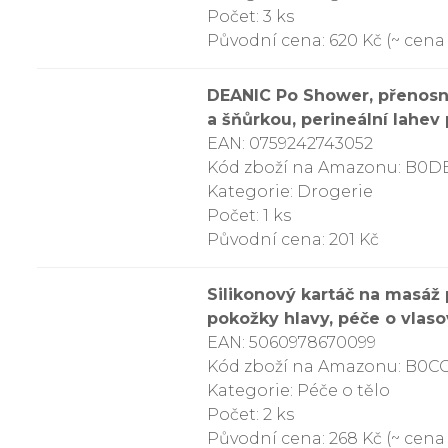
Počet: 3 ks
Původní cena: 620 Kč (~ cena 
DEANIC Po Shower, přenosný
a šňůrkou, perineální lahev 
EAN: 0759242743052
Kód zboží na Amazonu: B0
Kategorie: Drogerie
Počet: 1 ks
Původní cena: 201 Kč
Silikonový kartáč na masáž p
pokožky hlavy, péče o vlaso
EAN: 5060978670099
Kód zboží na Amazonu: B0
Kategorie: Péče o tělo
Počet: 2 ks
Původní cena: 268 Kč (~ cena 