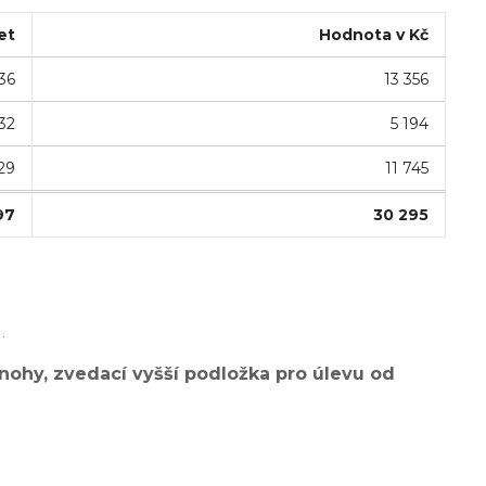
et
Hodnota v Kč
36
13 356
32
5 194
29
11 745
97
30 295
.
 nohy, zvedací vyšší podložka pro úlevu od