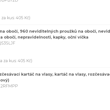
CDBPB72D
 za kus: 405 Kč)
na obočí, 960 neviditelných proužků na obočí, nevidi
a obočí, nepravidelnosti, kapky, oční víčka
QS3SLJF
a za kus: 405 Kč)
česávací kartáč na vlasy, kartáč na vlasy, rozčesáva
žový)
DJ2RFMPP