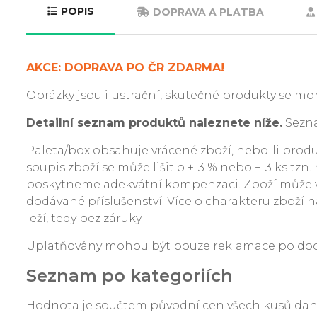
POPIS
DOPRAVA A PLATBA
AKCE: DOPRAVA PO ČR ZDARMA!
Obrázky jsou ilustrační, skutečné produkty se moh
Detailní seznam produktů naleznete níže.
Sezna
Paleta/box obsahuje vrácené zboží, nebo-li produkt
soupis zboží se může lišit o +-3 % nebo +-3 ks tzn
poskytneme adekvátní kompenzaci. Zboží může v
dodávané příslušenství. Více o charakteru zboží na
leží, tedy bez záruky.
Uplatňovány mohou být pouze reklamace po dodání
Seznam po kategoriích
Hodnota je součtem původní cen všech kusů da