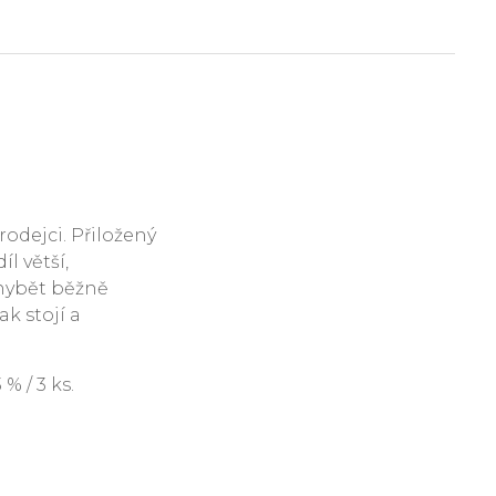
rodejci. Přiložený
l větší,
hybět běžně
ak stojí a
 / 3 ks.