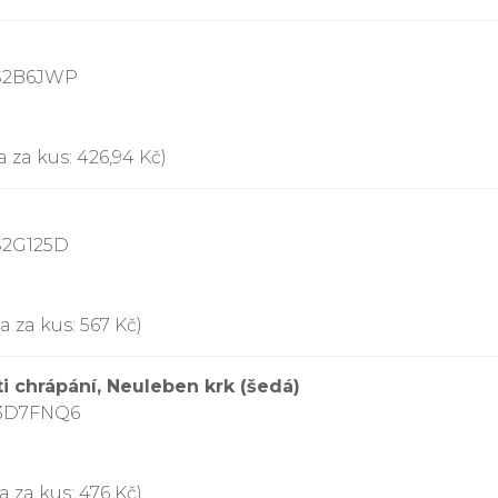
CS2B6JWP
 za kus: 426,94 Kč)
S2G125D
 za kus: 567 Kč)
i chrápání, Neuleben krk (šedá)
D3D7FNQ6
 za kus: 476 Kč)