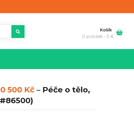
Košík
0 položek -
0
€
0 500 Kč
–
Péče o tělo,
#86500)