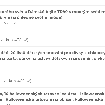
drého světla Dámské brýle TR90 s modrým světlem 
brýle (průhledné světle hnědé)
9DPN2PLW
za kus: 430 Kč)
 děti, 20 listů dětských tetování pro dívky a chlapc
 na párty, dárky na oslavy dětských narozenin, dívky
ZTKCD5G
a za kus: 405 Kč)
a, 10 halloweenských tetování na ústa, Halloweensk
čej, Halloweenské tetování na obličej, Halloweenské