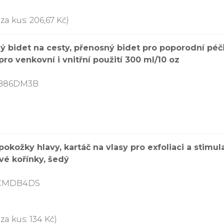
za kus: 206,67 Kč)
 bidet na cesty, přenosný bidet pro poporodní péči
pro venkovní i vnitřní použití 300 ml/10 oz
DB86DM3B
okožky hlavy, kartáč na vlasy pro exfoliaci a stimul
vé kořínky, šedý
CCMDB4DS
za kus: 134 Kč)