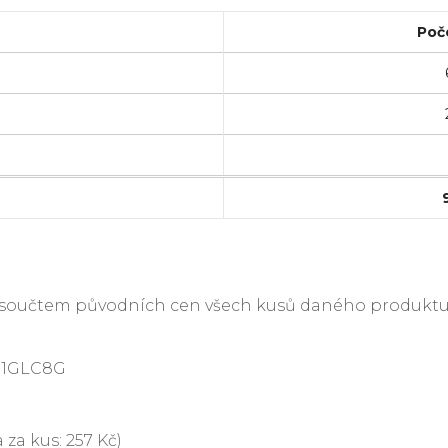
Poč
je součtem původních cen všech kusů daného produktu
P1GLC8G
 za kus: 257 Kč)