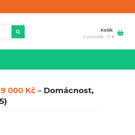
Košík
0 položek -
0
€
29 000 Kč
–
Domácnost,
5)