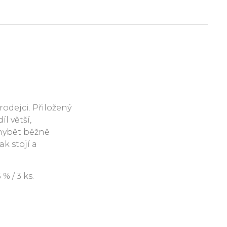
rodejci. Přiložený
l větší,
hybět běžně
ak stojí a
 / 3 ks.