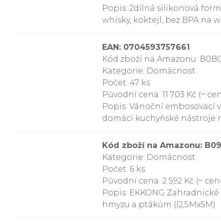
Popis: 2dílná silikonová for
whisky, koktejl, bez BPA na wh
EAN: 0704593757661
Kód zboží na Amazonu: B0B
Kategorie: Domácnost
Počet: 47 ks
Původní cena: 11 703 Kč (~ cen
Popis: Vánoční embosovací 
domácí kuchyňské nástroje n
Kód zboží na Amazonu: B
Kategorie: Domácnost
Počet: 6 ks
Původní cena: 2 592 Kč (~ cena
Popis: EKKONG Zahradnické sí
hmyzu a ptákům ((2,5Mx5M)