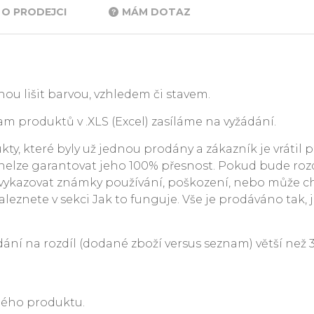
O PRODEJCI
MÁM DOTAZ
ou lišit barvou, vzhledem či stavem.
m produktů v .XLS (Excel) zasíláme na vyžádání.
y, které byly už jednou prodány a zákazník je vrátil p
. nelze garantovat jeho 100% přesnost. Pokud bude rozdí
ykazovat známky používání, poškození, nebo může c
leznete v sekci Jak to funguje. Vše je prodáváno tak, j
 na rozdíl (dodané zboží versus seznam) větší než 3 %
ného produktu.