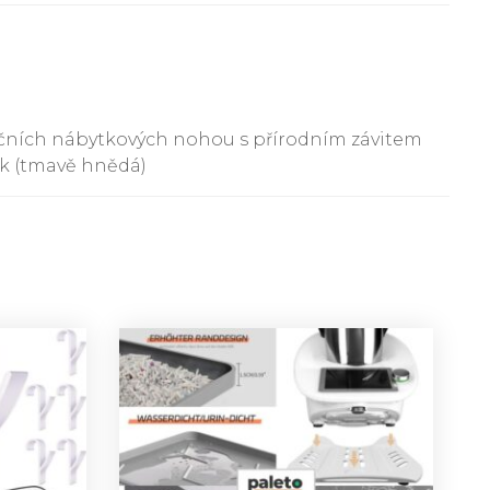
očních nábytkových nohou s přírodním závitem
ík (tmavě hnědá)