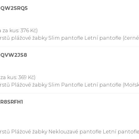
09QW2SRQ5
 za kus: 376 Kč)
tů plážové žabky Slim pantofle Letní pantofle (černé,
09QVW2JS8
za kus: 369 Kč)
stů Plážové žabky Slim Pantofle Letní pantofle (Mořs
9R8SRFH1
stů Plážové žabky Neklouzavé pantofle Letní pantofle