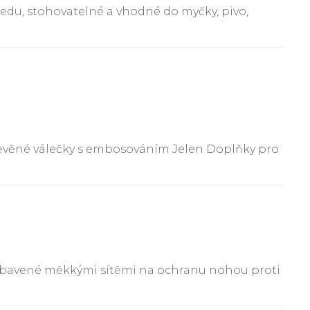
 ledu, stohovatelné a vhodné do myčky, pivo,
řevěné válečky s embosováním Jelen Doplňky pro
, vybavené měkkými sítěmi na ochranu nohou proti