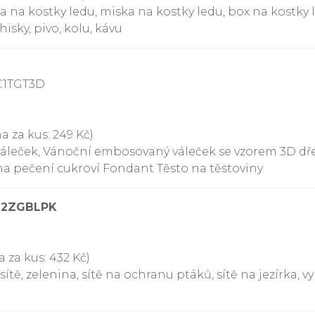
ma na kostky ledu, miska na kostky ledu, box na kostky
isky, pivo, kolu, kávu
C1TGT3D
a za kus: 249 Kč)
váleček, Vánoční embosovaný váleček se vzorem 3D d
a pečení cukroví Fondant Těsto na těstoviny
092ZGBLPK
 za kus: 432 Kč)
tě, zelenina, sítě na ochranu ptáků, sítě na jezírka