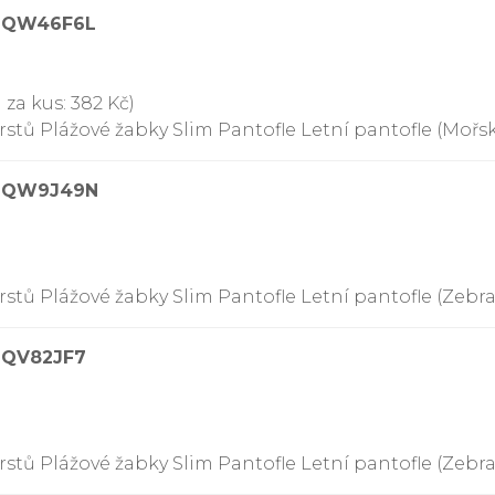
09QW46F6L
 za kus: 382 Kč)
stů Plážové žabky Slim Pantofle Letní pantofle (Mořs
09QW9J49N
tů Plážové žabky Slim Pantofle Letní pantofle (Zebra,
9QV82JF7
tů Plážové žabky Slim Pantofle Letní pantofle (Zebra,