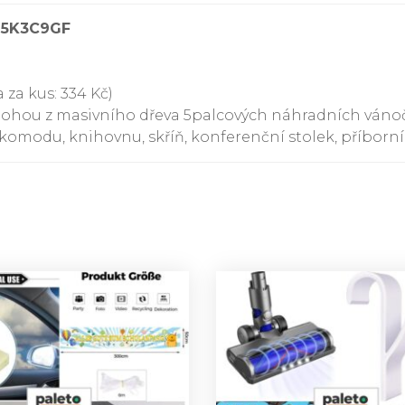
95K3C9GF
 za kus: 334 Kč)
 nohou z masivního dřeva 5palcových náhradních ván
 komodu, knihovnu, skříň, konferenční stolek, příborn