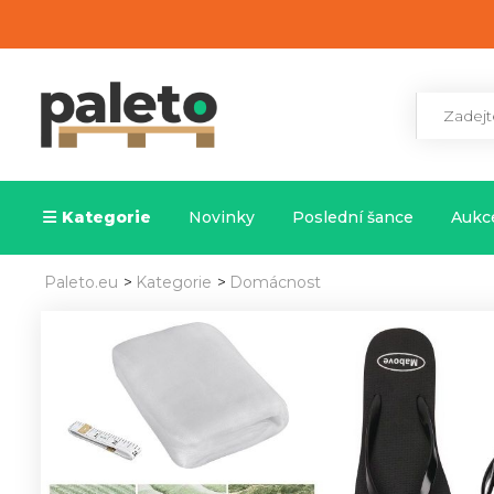
Kategorie
Novinky
Poslední šance
Aukce
Paleto.eu
>
Kategorie
>
Domácnost