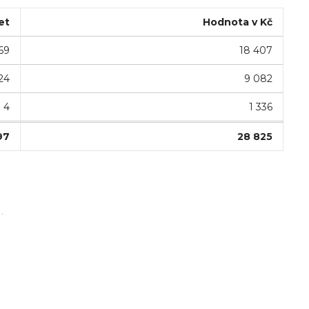
et
Hodnota v Kč
69
18 407
24
9 082
4
1 336
97
28 825
.