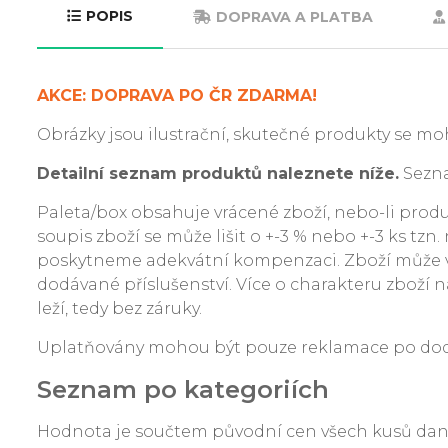
POPIS
DOPRAVA A PLATBA
AKCE: DOPRAVA PO ČR ZDARMA!
Obrázky jsou ilustrační, skutečné produkty se moh
Detailní seznam produktů naleznete níže.
Sezna
Paleta/box obsahuje vrácené zboží, nebo-li produkt
soupis zboží se může lišit o +-3 % nebo +-3 ks tzn
poskytneme adekvátní kompenzaci. Zboží může v
dodávané příslušenství. Více o charakteru zboží na
leží, tedy bez záruky.
Uplatňovány mohou být pouze reklamace po dodání
Seznam po kategoriích
Hodnota je součtem původní cen všech kusů da