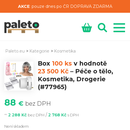
AKCE
: pouze dnes po ČR DOPRAVA ZDARMA
Paleto.eu
>
Kategorie
>
Kosmetika
Box
100 ks
v hodnotě
23 500 Kč
–
Péče o tělo,
Kosmetika, Drogerie
(#77965)
88
€
bez DPH
~
/
2 288 Kč
2 768 Kč
bez DPH
s DPH
Není skladem