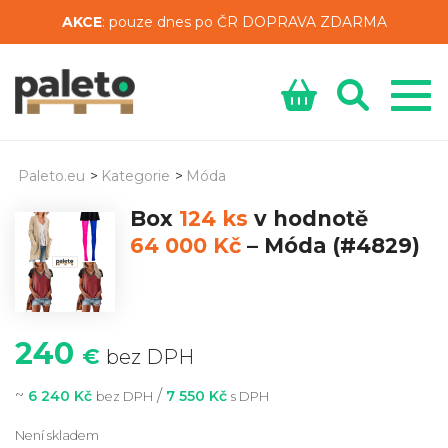
AKCE
: pouze dnes po ČR DOPRAVA ZDARMA
Paleto.eu
>
Kategorie
>
Móda
Box
124 ks
v hodnotě
64 000 Kč
–
Móda
(#4829)
240
€
bez DPH
~
/
6 240 Kč
7 550 Kč
bez DPH
s DPH
Není skladem