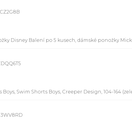
LCZ2G8B
žky Disney Balení po 5 kusech, dámské ponožky Mick
8ZDQQ6T5
Boys, Swim Shorts Boys, Creeper Design, 104-164 (zelen
9N3WV8RD