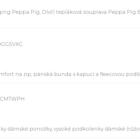
ging Peppa Pig, Dívčí tepláková souprava Peppa Pig Ba
9DGGSVXG
fort na zip, pánská bunda s kapucí a fleecovou podšívk
9KCMTWPH
nky dámské ponožky, vysoké podkolenky dámské (růžo