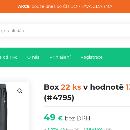
AKCE
: pouze dnes po ČR DOPRAVA ZDARMA
 od 1 Kč
O nás
Přihlášení
Registrace
Box
22 ks
v hodnotě
1
(#4795)
49
€
bez DPH
~
/
1 274 Kč
1 541 Kč
bez DPH
s DPH