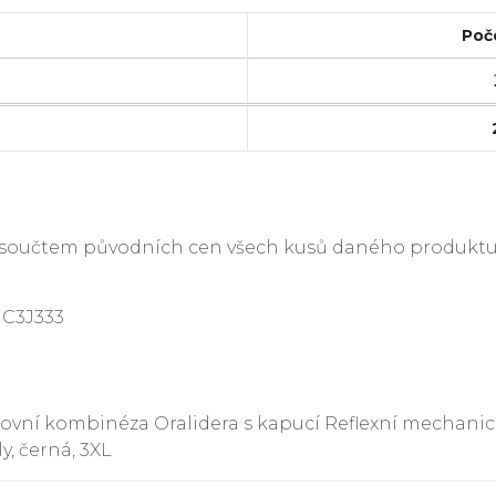
Poč
je součtem původních cen všech kusů daného produktu
HC3J333
covní kombinéza Oralidera s kapucí Reflexní mechan
y, černá, 3XL