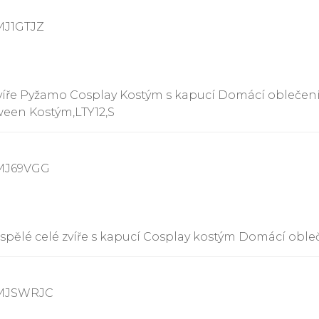
MJ1GTJZ
zvíře Pyžamo Cosplay Kostým s kapucí Domácí oblečení
ween Kostým,LTY12,S
8MJ69VGG
pělé celé zvíře s kapucí Cosplay kostým Domácí obleč
8MJSWRJC