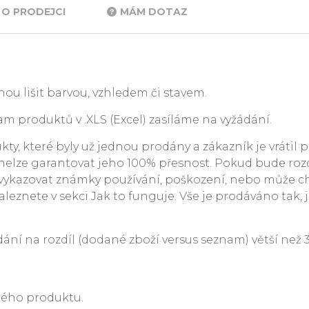
O PRODEJCI
MÁM DOTAZ
ou lišit barvou, vzhledem či stavem.
m produktů v .XLS (Excel) zasíláme na vyžádání.
y, které byly už jednou prodány a zákazník je vrátil p
. nelze garantovat jeho 100% přesnost. Pokud bude rozdí
ykazovat známky používání, poškození, nebo může c
leznete v sekci Jak to funguje. Vše je prodáváno tak, j
 na rozdíl (dodané zboží versus seznam) větší než 3 %
ného produktu.