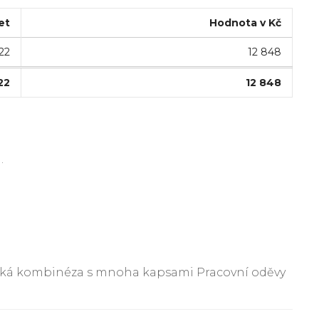
et
Hodnota v Kč
22
12 848
22
12 848
.
ická kombinéza s mnoha kapsami Pracovní oděvy