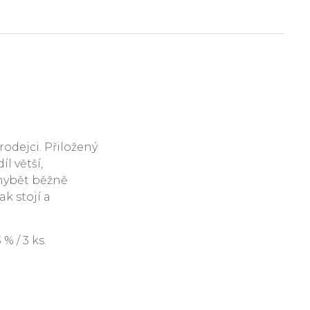
rodejci. Přiložený
l větší,
hybět běžně
ak stojí a
 / 3 ks.