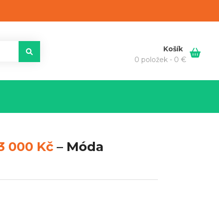
Košík
0 položek -
0
€
3 000 Kč
–
Móda