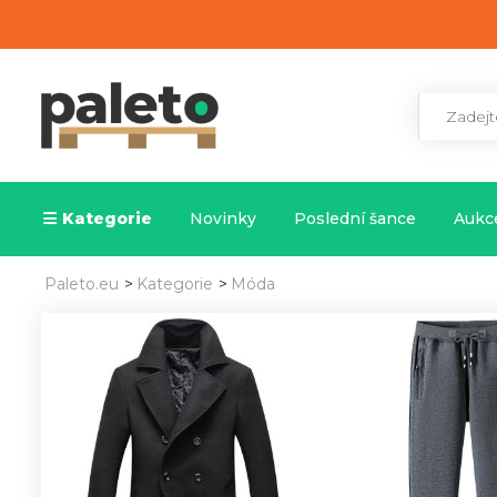
Kategorie
Novinky
Poslední šance
Aukce
Paleto.eu
>
Kategorie
>
Móda