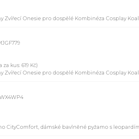
my Zvířecí Onesie pro dospělé Kombinéza Cosplay Koa
MJGF779
 za kus: 619 Kč)
my Zvířecí Onesie pro dospělé Kombinéza Cosplay Koa
93WX4WP4
o CityComfort, dámské bavlněné pyžamo s leopardím