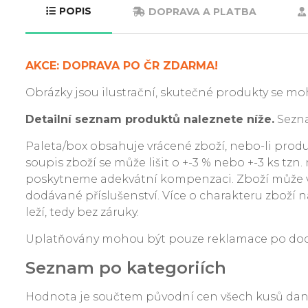
POPIS
DOPRAVA A PLATBA
AKCE: DOPRAVA PO ČR ZDARMA!
Obrázky jsou ilustrační, skutečné produkty se moh
Detailní seznam produktů naleznete níže.
Sezna
Paleta/box obsahuje vrácené zboží, nebo-li produkt
soupis zboží se může lišit o +-3 % nebo +-3 ks tzn
poskytneme adekvátní kompenzaci. Zboží může v
dodávané příslušenství. Více o charakteru zboží na
leží, tedy bez záruky.
Uplatňovány mohou být pouze reklamace po dodání
Seznam po kategoriích
Hodnota je součtem původní cen všech kusů da