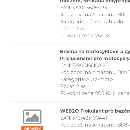
mrazem, Netkaná polypropyl
EAN: 3770036055134
Kód zboží na Amazonu: B0C
Kategorie: Péče o zahradu
Počet: 1 ks
Původní cena: 764 Kč
Brašna na motocyklové a cy
Příslušenství pro motocykly 
EAN: 7290016615012
Kód zboží na Amazonu: B0
Kategorie: Auto-moto
Počet: 2 ks
Původní cena: 908 Kč (~ cena 
WEB2O Flokulant pro bazény 
EAN: 3701423100441
Kód zboží na Amazonu: B0