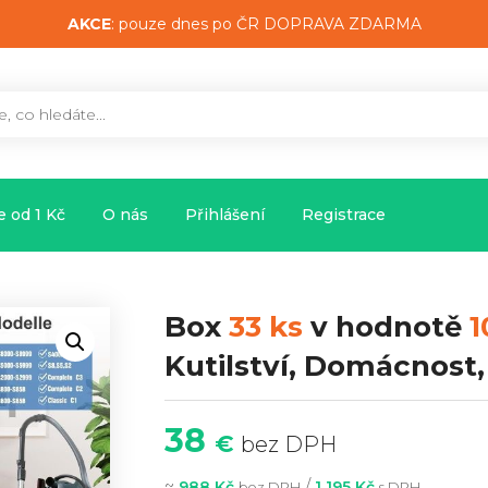
AKCE
: pouze dnes po ČR DOPRAVA ZDARMA
 od 1 Kč
O nás
Přihlášení
Registrace
Box
33 ks
v hodnotě
1
Kutilství, Domácnost
38
€
bez DPH
~
/
988 Kč
1 195 Kč
bez DPH
s DPH