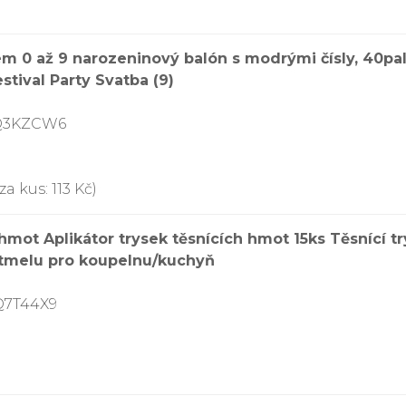
m 0 až 9 narozeninový balón s modrými čísly, 40pal
tival Party Svatba (9)
7Q3KZCW6
a kus: 113 Kč)
 hmot Aplikátor trysek těsnících hmot 15ks Těsnící t
 tmelu pro koupelnu/kuchyň
Q7T44X9