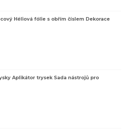
cový Héliová fólie s obřím číslem Dekorace
rysky Aplikátor trysek Sada nástrojů pro