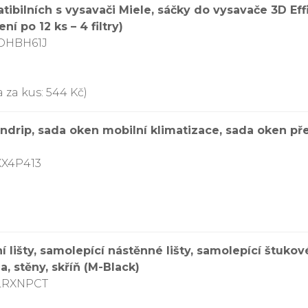
ibilních s vysavači Miele, sáčky do vysavače 3D Eff
ní po 12 ks – 4 filtry)
DDHBH61J
 za kus: 544 Kč)
ndrip, sada oken mobilní klimatizace, sada oken př
XX4P413
lišty, samolepící nástěnné lišty, samolepící štukové
, stěny, skříň (M-Black)
CLRXNPCT