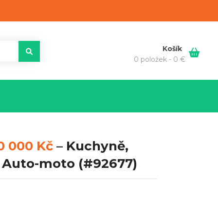
Košík
0 položek -
0
€
0 000 Kč
–
Kuchyně,
, Auto-moto
(#92677)