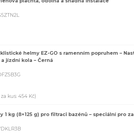
enová plachta, odolná a snadná instalace
G5ZTN2L
klistické helmy EZ-GO s ramenním popruhem – Nasta
a jízdní kola – Černá
8DFZ5B3G
za kus: 454 Kč)
1 kg (8×125 g) pro filtraci bazénů – speciální pro 
8VDKLR3B