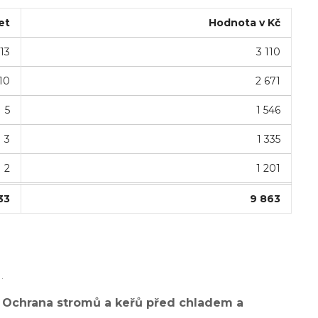
et
Hodnota v Kč
13
3 110
10
2 671
5
1 546
3
1 335
2
1 201
33
9 863
.
 Ochrana stromů a keřů před chladem a