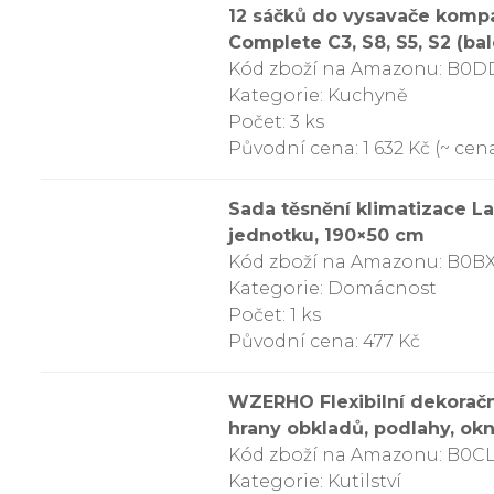
12 sáčků do vysavače kompat
Complete C3, S8, S5, S2 (bale
Kód zboží na Amazonu: B0
Kategorie: Kuchyně
Počet: 3 ks
Původní cena: 1 632 Kč (~ cena
Sada těsnění klimatizace La
jednotku, 190×50 cm
Kód zboží na Amazonu: B0B
Kategorie: Domácnost
Počet: 1 ks
Původní cena: 477 Kč
WZERHO Flexibilní dekorační 
hrany obkladů, podlahy, okna
Kód zboží na Amazonu: B0
Kategorie: Kutilství