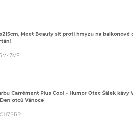
5x215cm, Meet Beauty síť proti hmyzu na balkonové
rtání
75M43VP
rbu Carrément Plus Cool – Humor Otec Šálek kávy 
 Den otců Vánoce
9SGH7PBR