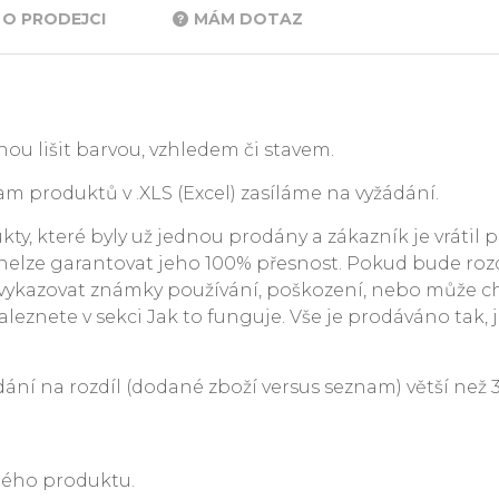
O PRODEJCI
MÁM DOTAZ
ou lišit barvou, vzhledem či stavem.
m produktů v .XLS (Excel) zasíláme na vyžádání.
y, které byly už jednou prodány a zákazník je vrátil p
. nelze garantovat jeho 100% přesnost. Pokud bude rozdí
ykazovat známky používání, poškození, nebo může c
leznete v sekci Jak to funguje. Vše je prodáváno tak, j
 na rozdíl (dodané zboží versus seznam) větší než 3 %
ného produktu.