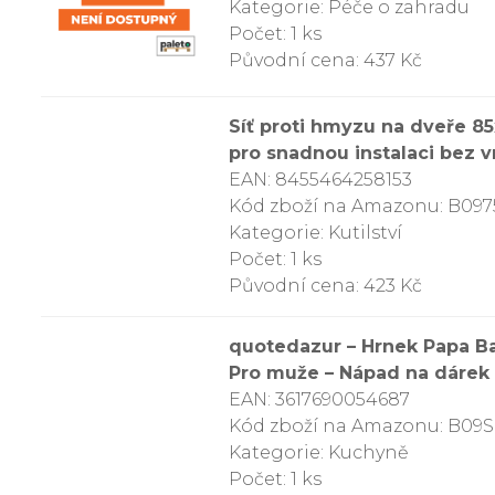
Kategorie: Péče o zahradu
Počet: 1 ks
Původní cena: 437 Kč
Síť proti hmyzu na dveře 8
pro snadnou instalaci bez v
EAN: 8455464258153
Kód zboží na Amazonu: B09
Kategorie: Kutilství
Počet: 1 ks
Původní cena: 423 Kč
quotedazur – Hrnek Papa Ba
Pro muže – Nápad na dárek
EAN: 3617690054687
Kód zboží na Amazonu: B0
Kategorie: Kuchyně
Počet: 1 ks