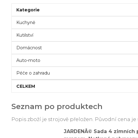
Kategorie
Kuchyně
Kutilství
Domácnost
Auto-moto
Péče o zahradu
CELKEM
Seznam po produktech
Popis zboží je strojově přeložen. Původní cena 
JARDENÂ© Sada 4 zimních p