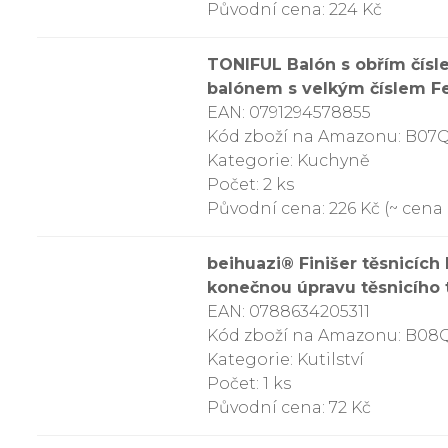
Původní cena: 224 Kč
TONIFUL Balón s obřím čísle
balónem s velkým číslem Fes
EAN: 0791294578855
Kód zboží na Amazonu: B0
Kategorie: Kuchyně
Počet: 2 ks
Původní cena: 226 Kč (~ cena z
beihuazi® Finišer těsnicích
konečnou úpravu těsnicího
EAN: 0788634205311
Kód zboží na Amazonu: B08
Kategorie: Kutilství
Počet: 1 ks
Původní cena: 72 Kč