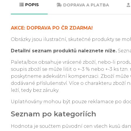
POPIS
DOPRAVA A PLATBA
AKCE: DOPRAVA PO ČR ZDARMA!
Obrázky jsou ilustrační, skutečné produkty se moh
Detailní seznam produktů naleznete níže.
Sezna
Paleta/box obsahuje vrácené zboží, nebo-li produkt
soupis zboží se může lišit o +-3 % nebo +-3 ks tzn
poskytneme adekvátní kompenzaci. Zboží může v
dodávané příslušenství. Více o charakteru zboží na
leží, tedy bez záruky.
Uplatňovány mohou být pouze reklamace po dodání
Seznam po kategoriích
Hodnota je součtem původní cen všech kusů da