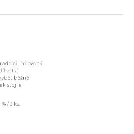
rodejci. Přiložený
l větší,
hybět běžně
ak stojí a
 / 3 ks.