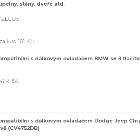
upelny, stěny, dveře atd.
DYZLGQ6F
a kus: 181 Kč)
mpatibilní s dálkovým ovladačem BMW se 3 tlačítky –
84YRH5E
mpatibilní s dálkovým ovladačem Dodge Jeep Chrysle
rvě (CV4752DB)