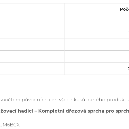
Poč
je součtem původních cen všech kusů daného produktu
žovací hadicí – Kompletní dřezová sprcha pro sprch
BYJM6BCX