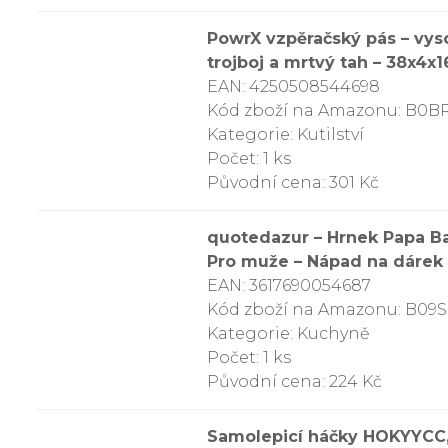
PowrX vzpěračský pás – vysoc
trojboj a mrtvý tah – 38x4x
EAN: 4250508544698
Kód zboží na Amazonu: B0B
Kategorie: Kutilství
Počet: 1 ks
Původní cena: 301 Kč
quotedazur – Hrnek Papa Ba
Pro muže – Nápad na dárek
EAN: 3617690054687
Kód zboží na Amazonu: B0
Kategorie: Kuchyně
Počet: 1 ks
Původní cena: 224 Kč
Samolepicí háčky HOKYYCC, 4