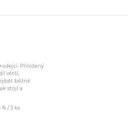
rodejci. Přiložený
l větší,
hybět běžně
ak stojí a
 / 3 ks.