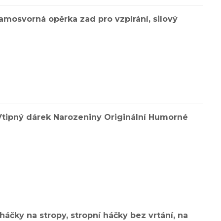
samosvorná opěrka zad pro vzpírání, silový
Vtipný dárek Narozeniny Originální Humorné
čky na stropy, stropní háčky bez vrtání, na