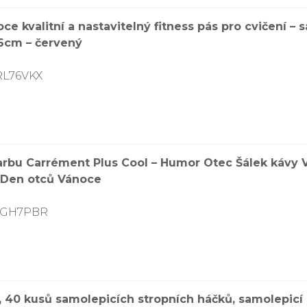
e kvalitní a nastavitelný fitness pás pro cvičení – 
16cm – červený
RL76VKX
rbu Carrément Plus Cool – Humor Otec Šálek kávy 
 Den otců Vánoce
9SGH7PBR
0 kusů samolepicích stropních háčků, samolepicí há