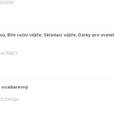
593ZJ0
sů, Bílé ruční vějíře, Skládací vějíře, Dárky pro svat
7G4CM3C1
 vícebarevný
0FJUDHQU