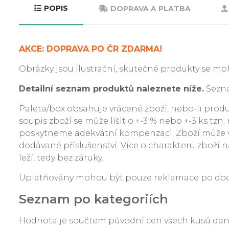
POPIS
DOPRAVA A PLATBA
AKCE: DOPRAVA PO ČR ZDARMA!
Obrázky jsou ilustrační, skutečné produkty se moh
Detailní seznam produktů naleznete níže.
Sezna
Paleta/box obsahuje vrácené zboží, nebo-li produkt
soupis zboží se může lišit o +-3 % nebo +-3 ks tzn
poskytneme adekvátní kompenzaci. Zboží může v
dodávané příslušenství. Více o charakteru zboží na
leží, tedy bez záruky.
Uplatňovány mohou být pouze reklamace po dodání
Seznam po kategoriích
Hodnota je součtem původní cen všech kusů da