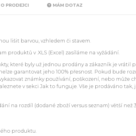
O PRODEJCI
MÁM DOTAZ
ou lišit barvou, vzhledem či stavem.
m produktů v .XLS (Excel) zasíláme na vyžádání.
y, které byly už jednou prodány a zákazník je vrátil p
. nelze garantovat jeho 100% přesnost. Pokud bude rozdí
ykazovat známky používání, poškození, nebo může c
leznete v sekci Jak to funguje. Vše je prodáváno tak, j
 na rozdíl (dodané zboží versus seznam) větší než 3 %
ného produktu.