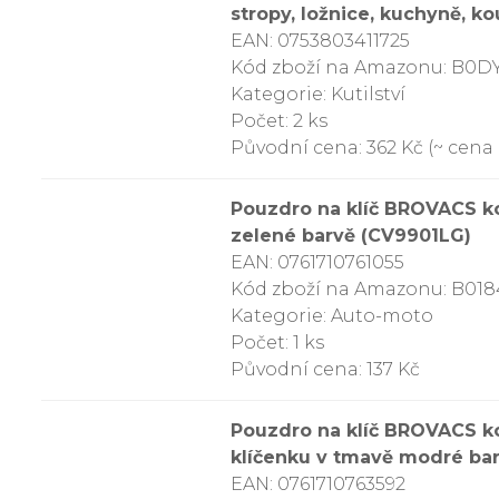
stropy, ložnice, kuchyně, ko
EAN: 0753803411725
Kód zboží na Amazonu: B0
Kategorie: Kutilství
Počet: 2 ks
Původní cena: 362 Kč (~ cena z
Pouzdro na klíč BROVACS ko
zelené barvě (CV9901LG)
EAN: 0761710761055
Kód zboží na Amazonu: B01
Kategorie: Auto-moto
Počet: 1 ks
Původní cena: 137 Kč
Pouzdro na klíč BROVACS ko
klíčenku v tmavě modré ba
EAN: 0761710763592