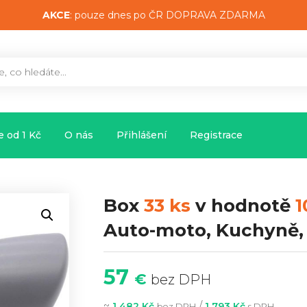
AKCE
: pouze dnes po ČR DOPRAVA ZDARMA
 od 1 Kč
O nás
Přihlášení
Registrace
Box
33 ks
v hodnotě
1
Auto-moto, Kuchyně
57
€
bez DPH
~
/
1 482 Kč
1 793 Kč
bez DPH
s DPH