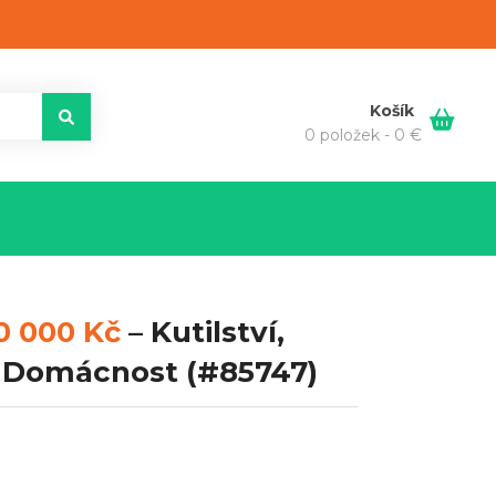
Košík
0 položek -
0
€
0 000 Kč
–
Kutilství,
, Domácnost
(#85747)