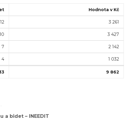
et
Hodnota v Kč
12
3 261
10
3 427
7
2 142
4
1 032
33
9 862
.
u a bidet – INEEDIT