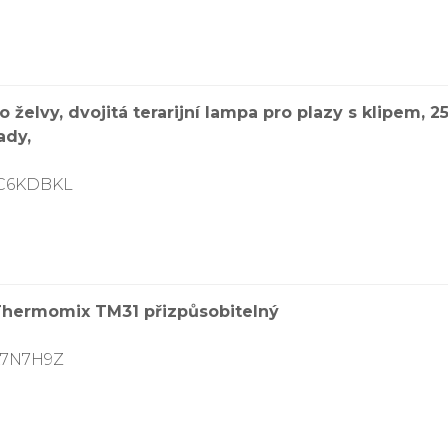
želvy, dvojitá terarijní lampa pro plazy s klipem, 
ady,
DC6KDBKL
o Thermomix TM31 přizpůsobitelný
K7N7H9Z