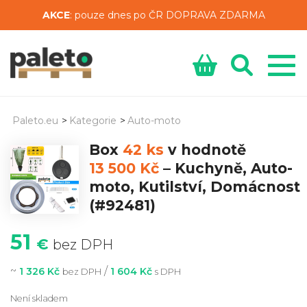
AKCE
: pouze dnes po ČR DOPRAVA ZDARMA
Paleto.eu
>
Kategorie
>
Auto-moto
Box
42 ks
v hodnotě
13 500 Kč
–
Kuchyně, Auto-
moto, Kutilství, Domácnost
(#92481)
51
€
bez DPH
~
/
1 326 Kč
1 604 Kč
bez DPH
s DPH
Není skladem