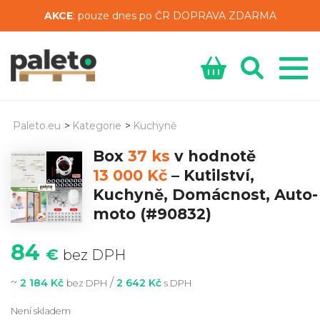
AKCE
: pouze dnes po ČR DOPRAVA ZDARMA
Paleto.eu
>
Kategorie
>
Kuchyně
Box
37 ks
v hodnotě
13 000 Kč
–
Kutilství,
Kuchyně, Domácnost, Auto-
moto
(#90832)
84
€
bez DPH
~
/
2 184 Kč
2 642 Kč
bez DPH
s DPH
Není skladem