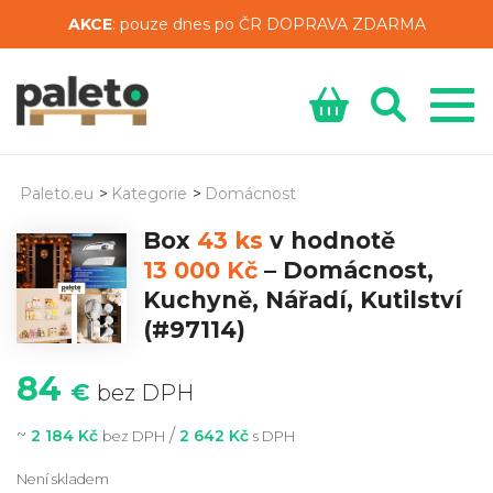
AKCE
: pouze dnes po ČR DOPRAVA ZDARMA
Paleto.eu
>
Kategorie
>
Domácnost
Box
43 ks
v hodnotě
13 000 Kč
–
Domácnost,
Kuchyně, Nářadí, Kutilství
(#97114)
84
€
bez DPH
~
/
2 184 Kč
2 642 Kč
bez DPH
s DPH
Není skladem