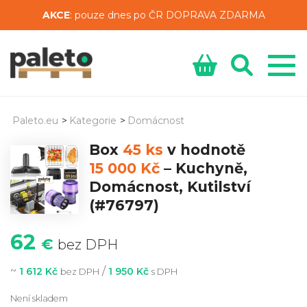
AKCE
: pouze dnes po ČR DOPRAVA ZDARMA
Paleto.eu
>
Kategorie
>
Domácnost
Box
45 ks
v hodnotě
15 000 Kč
–
Kuchyně,
Domácnost, Kutilství
(#76797)
62
€
bez DPH
~
/
1 612 Kč
1 950 Kč
bez DPH
s DPH
Není skladem