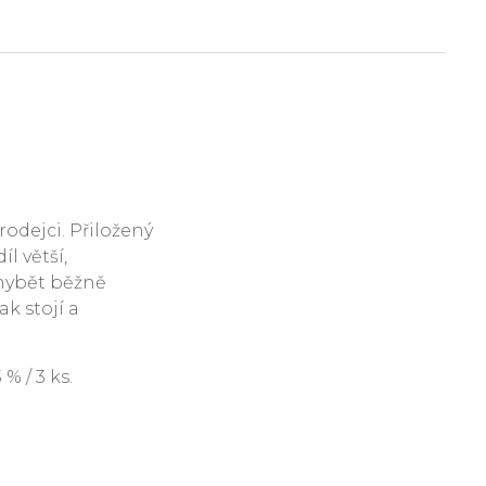
rodejci. Přiložený
l větší,
hybět běžně
ak stojí a
 / 3 ks.