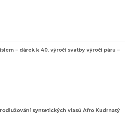
slem – dárek k 40. výročí svatby výročí páru –
rodlužování syntetických vlasů Afro Kudrnatý