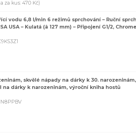
a za kus: 470 Kč)
ící vodu 6,8 l/min 6 režimů sprchování – Ruční spr
SA USA – Kulatá (â 127 mm) – Připojení G1/2, Chrom
C9KS3Z1
zeninám, skvělé nápady na dárky k 30. narozeninám
l na dárky k narozeninám, výroční kniha hostů
BYN8PPBV