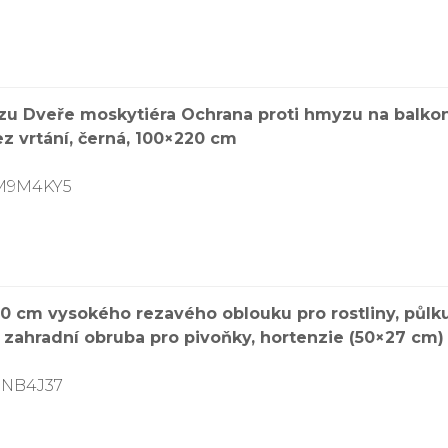
u Dveře moskytiéra Ochrana proti hmyzu na balkon
 vrtání, černá, 100×220 cm
8M9M4KY5
0 cm vysokého rezavého oblouku pro rostliny, půlku
 zahradní obruba pro pivoňky, hortenzie (50×27 cm)
BNB4J37