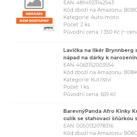
EAN: 4894923142543
Kód zboží na Amazonu: B0B
Kategorie: Auto-moto
Počet: 2 ks
Původní cena: 1 350 Kč (~ cena
Lavička na likér Brynnberg 
nápad na dárky k narozenin
EAN: 4063152003554
Kód zboží na Amazonu: B08
Kategorie: Kutilství
Počet: 1 ks
Původní cena: 659 Kč
BarevnýPanda Afro Kinky Ku
culík se stahovací šňůrkou s
EAN: 0050132078316
Kód zboží na Amazonu: B0