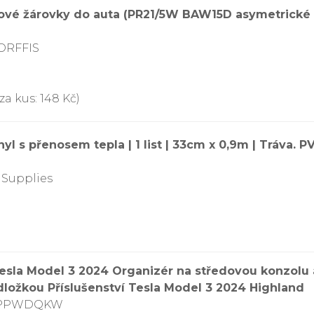
ové žárovky do auta (PR21/5W BAW15D asymetrické 
7ORFFIS
za kus: 148 Kč)
yl s přenosem tepla | 1 list | 33cm x 0,9m | Tráva. PV
 Supplies
esla Model 3 2024 Organizér na středovou konzolu a
dložkou Příslušenství Tesla Model 3 2024 Highland
0CPPWDQKW