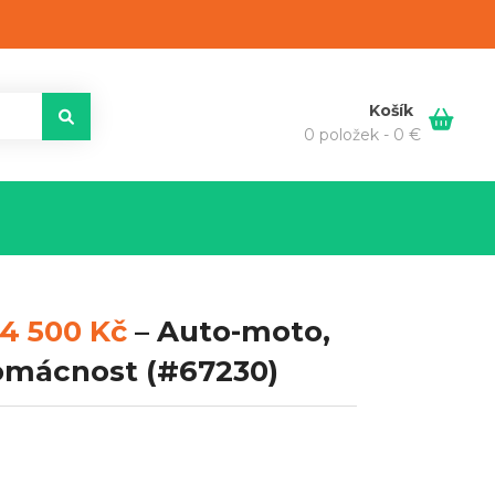
Košík
0 položek -
0
€
14 500 Kč
–
Auto-moto,
Domácnost
(#67230)