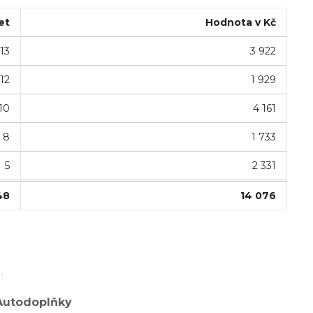
et
Hodnota v Kč
13
3 922
12
1 929
10
4 161
8
1 733
5
2 331
48
14 076
.
 Autodoplňky