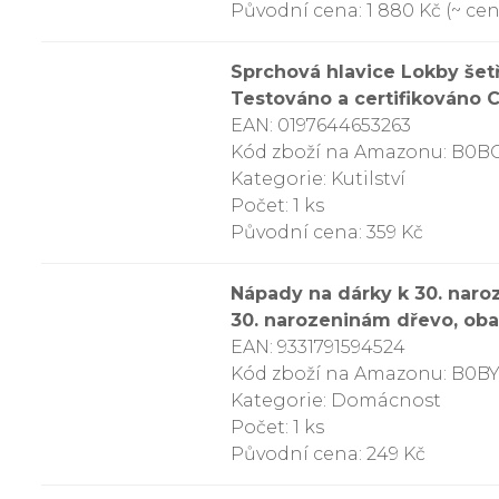
Původní cena: 1 880 Kč (~ cen
Sprchová hlavice Lokby šetř
Testováno a certifikováno C
EAN: 0197644653263
Kód zboží na Amazonu: B0B
Kategorie: Kutilství
Počet: 1 ks
Původní cena: 359 Kč
Nápady na dárky k 30. naro
30. narozeninám dřevo, oba
EAN: 9331791594524
Kód zboží na Amazonu: B0
Kategorie: Domácnost
Počet: 1 ks
Původní cena: 249 Kč