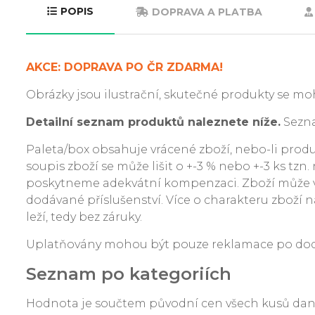
POPIS
DOPRAVA A PLATBA
AKCE: DOPRAVA PO ČR ZDARMA!
Obrázky jsou ilustrační, skutečné produkty se moh
Detailní seznam produktů naleznete níže.
Sezna
Paleta/box obsahuje vrácené zboží, nebo-li produkt
soupis zboží se může lišit o +-3 % nebo +-3 ks tzn
poskytneme adekvátní kompenzaci. Zboží může v
dodávané příslušenství. Více o charakteru zboží na
leží, tedy bez záruky.
Uplatňovány mohou být pouze reklamace po dodání
Seznam po kategoriích
Hodnota je součtem původní cen všech kusů da