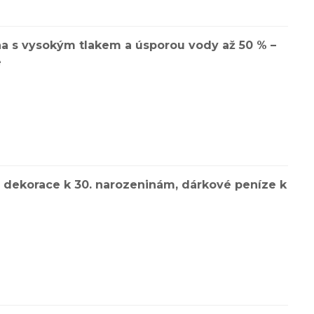
cha s vysokým tlakem a úsporou vody až 50 % –
e
, dekorace k 30. narozeninám, dárkové peníze k