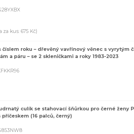
G28YXBX
 za kus: 675 Kč)
s číslem roku – dřevěný vavřínový věnec s vyrytým čí
ám a páru – se 2 skleničkami a roky 1983-2023
KFKKR96
drnatý culík se stahovací šňůrkou pro černé ženy P
 příčeskem (16 palců, černý)
8G853NW8