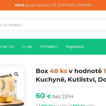
AKCE
: pouze dnes po ČR DOPRAVA ZDARMA
 od 1 Kč
O nás
Přihlášení
Registrace
Box
48 ks
v hodnotě
Kuchyně, Kutilství, 
60
€
bez DPH
~
/
1 560 Kč
1 887 Kč
bez DPH
s DPH