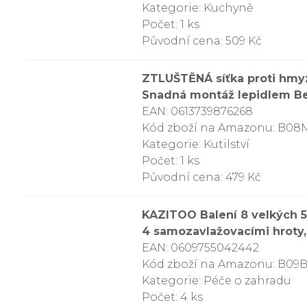
Kategorie: Kuchyně
Počet: 1 ks
Původní cena: 509 Kč
ZTLUŠTĚNÁ síťka proti hmyz
Snadná montáž lepidlem Bez
EAN: 0613739876268
Kód zboží na Amazonu: B0
Kategorie: Kutilství
Počet: 1 ks
Původní cena: 479 Kč
KAZITOO Balení 8 velkých 5
4 samozavlažovacími hroty,
EAN: 0609755042442
Kód zboží na Amazonu: B09
Kategorie: Péče o zahradu
Počet: 4 ks