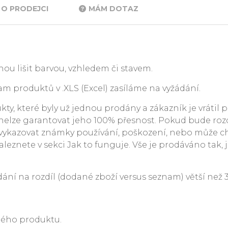
O PRODEJCI
MÁM DOTAZ
ou lišit barvou, vzhledem či stavem.
m produktů v .XLS (Excel) zasíláme na vyžádání.
y, které byly už jednou prodány a zákazník je vrátil p
. nelze garantovat jeho 100% přesnost. Pokud bude rozdí
ykazovat známky používání, poškození, nebo může c
leznete v sekci Jak to funguje. Vše je prodáváno tak, j
 na rozdíl (dodané zboží versus seznam) větší než 3 %
ného produktu.