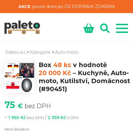
AKCE
: pouze dnes po ČR DOPRAVA ZDARMA
Paleto.eu
>
Kategorie
>
Auto-moto
Box
48 ks
v hodnotě
20 000 Kč
–
Kuchyně, Auto-
moto, Kutilství, Domácnost
(#90451)
75
€
bez DPH
~
/
1 950 Kč
2 359 Kč
bez DPH
s DPH
Není skladem