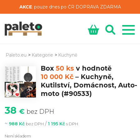
AKCE
: pouze dnes po ČR DOPRAVA ZDARMA
Paleto.eu
>
Kategorie
>
Kuchyně
Box
50 ks
v hodnotě
10 000 Kč
–
Kuchyně,
Kutilství, Domácnost, Auto-
moto
(#90533)
38
€
bez DPH
~
/
988 Kč
1 195 Kč
bez DPH
s DPH
Není skladem