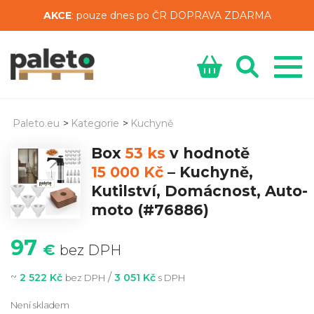
AKCE
: pouze dnes po ČR DOPRAVA ZDARMA
Paleto.eu
>
Kategorie
>
Kuchyně
Box
53 ks
v hodnotě
15 000 Kč
–
Kuchyně,
Kutilství, Domácnost, Auto-
moto
(#76886)
97
€
bez DPH
~
/
2 522 Kč
3 051 Kč
bez DPH
s DPH
Není skladem