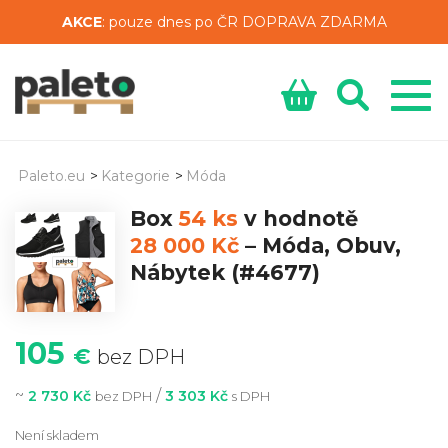
AKCE
: pouze dnes po ČR DOPRAVA ZDARMA
Paleto.eu
>
Kategorie
>
Móda
Box
54 ks
v hodnotě
28 000 Kč
–
Móda, Obuv,
Nábytek
(#4677)
105
€
bez DPH
~
/
2 730 Kč
3 303 Kč
bez DPH
s DPH
Není skladem