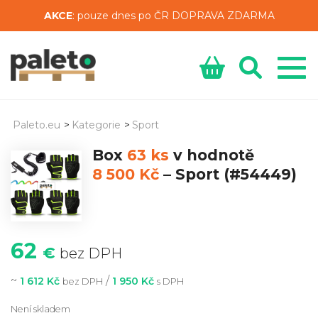
AKCE
: pouze dnes po ČR DOPRAVA ZDARMA
Paleto.eu
>
Kategorie
>
Sport
Box
63 ks
v hodnotě
8 500 Kč
–
Sport
(#54449)
62
€
bez DPH
~
/
1 612 Kč
1 950 Kč
bez DPH
s DPH
Není skladem