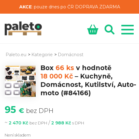
AKCE
: pouze dnes po ČR DOPRAVA ZDARMA
Paleto.eu
>
Kategorie
>
Domácnost
Box
66 ks
v hodnotě
18 000 Kč
–
Kuchyně,
Domácnost, Kutilství, Auto-
moto
(#84166)
95
€
bez DPH
~
/
2 470 Kč
2 988 Kč
bez DPH
s DPH
Není skladem