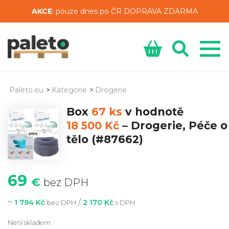
AKCE
: pouze dnes po ČR DOPRAVA ZDARMA
Paleto.eu
>
Kategorie
>
Drogerie
Box
67 ks
v hodnotě
18 500 Kč
–
Drogerie, Péče o
tělo
(#87662)
69
€
bez DPH
~
/
1 794 Kč
2 170 Kč
bez DPH
s DPH
Není skladem