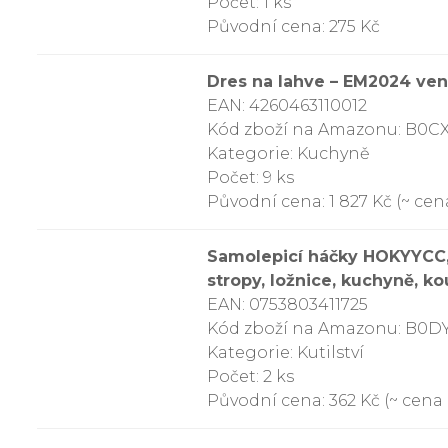
Počet: 1 ks
Původní cena: 275 Kč
Dres na lahve – EM2024 ven
EAN: 4260463110012
Kód zboží na Amazonu: B0C
Kategorie: Kuchyně
Počet: 9 ks
Původní cena: 1 827 Kč (~ cena
Samolepicí háčky HOKYYCC, 4
stropy, ložnice, kuchyně, ko
EAN: 0753803411725
Kód zboží na Amazonu: B0
Kategorie: Kutilství
Počet: 2 ks
Původní cena: 362 Kč (~ cena z