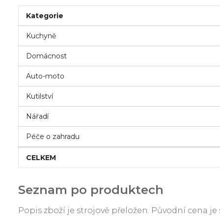
Kategorie
Kuchyně
Domácnost
Auto-moto
Kutilství
Nářadí
Péče o zahradu
CELKEM
Seznam po produktech
Popis zboží je strojově přeložen. Původní cena 