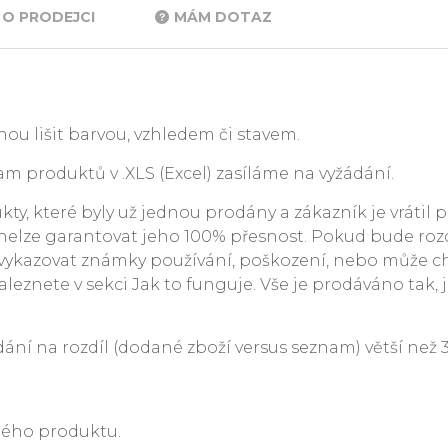
O PRODEJCI
MÁM DOTAZ
ou lišit barvou, vzhledem či stavem.
m produktů v .XLS (Excel) zasíláme na vyžádání.
y, které byly už jednou prodány a zákazník je vrátil p
. nelze garantovat jeho 100% přesnost. Pokud bude rozdí
ykazovat známky používání, poškození, nebo může c
leznete v sekci Jak to funguje. Vše je prodáváno tak, j
 na rozdíl (dodané zboží versus seznam) větší než 3 %
ného produktu.