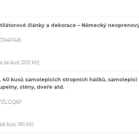
tilátorové články a dekorace – Německý neoprenový
XTK4P4B
 za kus: 203 Kč)
0 kusů samolepicích stropních háčků, samolepicí há
upelny, stěny, dveře atd.
DYZLGQ6F
a kus: 181 Kč)