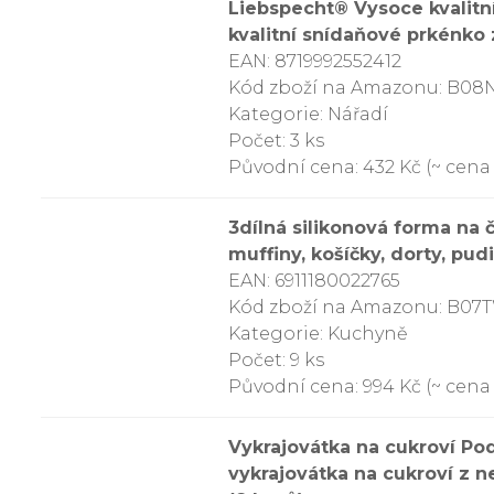
Liebspecht® Vysoce kvalitn
kvalitní snídaňové prkénko
EAN: 8719992552412
Kód zboží na Amazonu: B0
Kategorie: Nářadí
Počet: 3 ks
Původní cena: 432 Kč (~ cena 
3dílná silikonová forma na 
muffiny, košíčky, dorty, pud
EAN: 6911180022765
Kód zboží na Amazonu: B0
Kategorie: Kuchyně
Počet: 9 ks
Původní cena: 994 Kč (~ cena z
Vykrajovátka na cukroví Po
vykrajovátka na cukroví z n