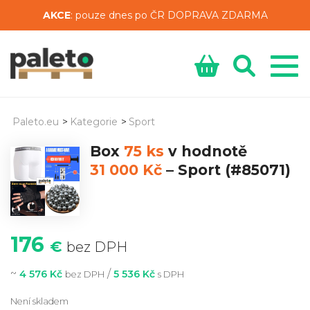
AKCE
: pouze dnes po ČR DOPRAVA ZDARMA
Paleto.eu
>
Kategorie
>
Sport
Box
75 ks
v hodnotě
31 000 Kč
–
Sport
(#85071)
176
€
bez DPH
~
/
4 576 Kč
5 536 Kč
bez DPH
s DPH
Není skladem