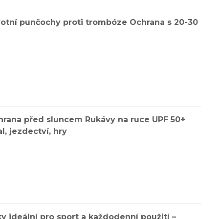
votní punčochy proti trombóze Ochrana s 20-30
chrana před sluncem Rukávy na ruce UPF 50+
, jezdectví, hry
 ideální pro sport a každodenní použití –