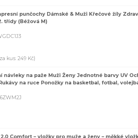
mpresní punčochy Dámské & Muži Křečové žíly Zdra
 třídy (Béžová M)
7WGDC1J3
za kus: 249 Kč)
sní návleky na paže Muži Ženy Jednotné barvy UV O
ukávy na ruce Ponožky na basketbal, fotbal, volejbal
7S6ZWM2J
.0 Comfort – vložky pro muže a ženy – měkké vložky