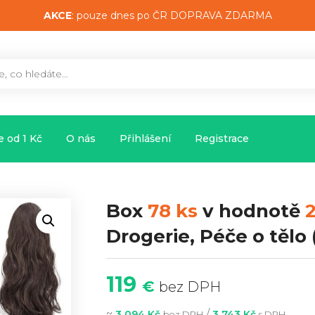
AKCE
: pouze dnes po ČR DOPRAVA ZDARMA
 od 1 Kč
O nás
Přihlášení
Registrace
Box
78 ks
v hodnotě
2
Drogerie, Péče o tělo
119
€
bez DPH
~
/
3 094 Kč
3 743 Kč
bez DPH
s DPH