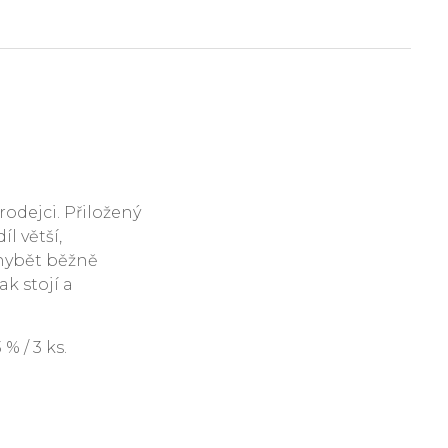
rodejci. Přiložený
l větší,
hybět běžně
ak stojí a
 / 3 ks.