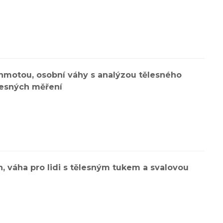
 hmotou, osobní váhy s analýzou tělesného
ělesných měření
h, váha pro lidi s tělesným tukem a svalovou