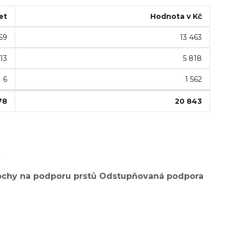
et
Hodnota v Kč
59
13 463
13
5 818
6
1 562
78
20 843
.
ochy na podporu prstů Odstupňovaná podpora