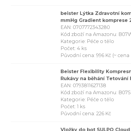
beister Lýtka Zdravotní ko
mmHg Gradient komprese 2.
EAN: 0707772343280
Kód zboží na Amazonu: B0
Kategorie: Péče o tělo
Počet: 4 ks
Původní cena: 996 Kč (~ cena 
Beister Flexibility Kompre
Rukávy na běhání Tetování R
EAN: 0793811627138
Kód zboží na Amazonu: B0
Kategorie: Péče o tělo
Počet: 1 ks
Původní cena: 226 Kč
Vložky do bot SULPO Cloud 2