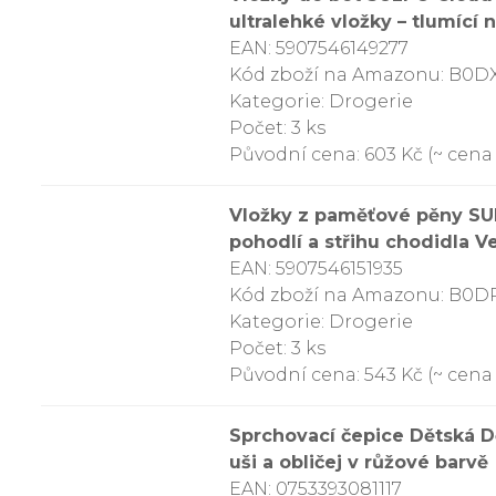
ultralehké vložky – tlumící 
EAN: 5907546149277
Kód zboží na Amazonu: B0
Kategorie: Drogerie
Počet: 3 ks
Původní cena: 603 Kč (~ cena 
Vložky z paměťové pěny SU
pohodlí a střihu chodidla Ve
EAN: 5907546151935
Kód zboží na Amazonu: B0
Kategorie: Drogerie
Počet: 3 ks
Původní cena: 543 Kč (~ cena z
Sprchovací čepice Dětská Dě
uši a obličej v růžové barvě
EAN: 0753393081117