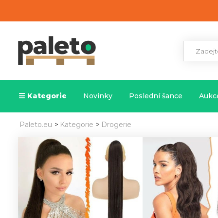
Kategorie
Novinky
Poslední šance
Aukce
Paleto.eu
>
Kategorie
>
Drogerie