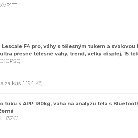
SXVP1TT
e Lescale F4 pro, váhy s tělesným tukem a svalovou
 ultra přesné tělesné váhy, trend, velký displej, 15 t
7D1GPSQ
 za kus: 1 194 Kč)
ho tuku s APP 180kg, váha na analýzu těla s Bluetoot
černá
KLH3ZC1