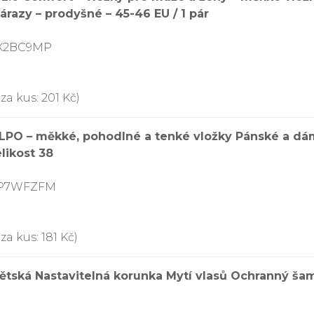
nárazy – prodyšné – 45-46 EU / 1 pár
DX2BC9MP
za kus: 201 Kč)
LPO – měkké, pohodlné a tenké vložky Pánské a dá
likost 38
DP7WFZFM
a kus: 181 Kč)
tská Nastavitelná korunka Mytí vlasů Ochranný šamp