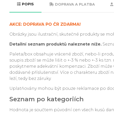
POPIS
DOPRAVA A PLATBA
AKCE: DOPRAVA PO ČR ZDARMA!
Obrázky jsou ilustrační, skutečné produkty se moh
Detailní seznam produktů naleznete níže.
Sezna
Paleta/box obsahuje vrácené zboží, nebo-li produkt
soupis zboží se může lišit o +-3 % nebo +-3 ks tzn
poskytneme adekvátní kompenzaci. Zboží může v
dodávané příslušenství. Více o charakteru zboží na
leží, tedy bez záruky.
Uplatňovány mohou být pouze reklamace po dodání
Seznam po kategoriích
Hodnota je součtem původní cen všech kusů da