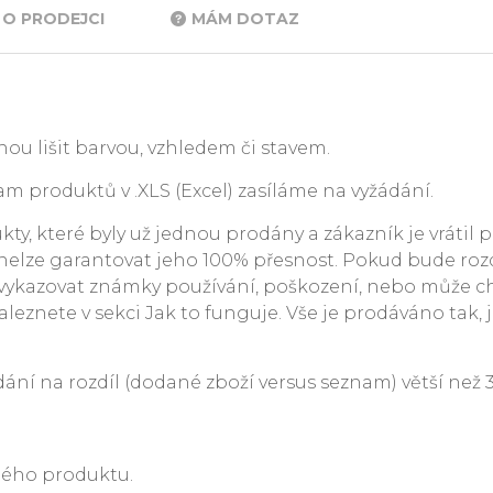
O PRODEJCI
MÁM DOTAZ
ou lišit barvou, vzhledem či stavem.
m produktů v .XLS (Excel) zasíláme na vyžádání.
y, které byly už jednou prodány a zákazník je vrátil p
. nelze garantovat jeho 100% přesnost. Pokud bude rozdí
ykazovat známky používání, poškození, nebo může c
leznete v sekci Jak to funguje. Vše je prodáváno tak, j
 na rozdíl (dodané zboží versus seznam) větší než 3 %
ného produktu.