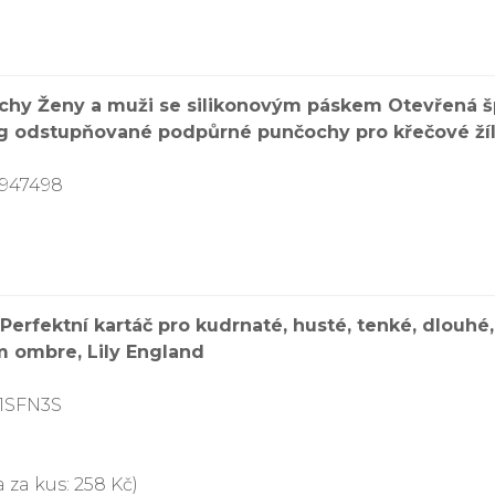
chy Ženy a muži se silikonovým páskem Otevřená š
odstupňované podpůrné punčochy pro křečové žíl
L947498
| Perfektní kartáč pro kudrnaté, husté, tenké, dlouh
m ombre, Lily England
61SFN3S
 za kus: 258 Kč)