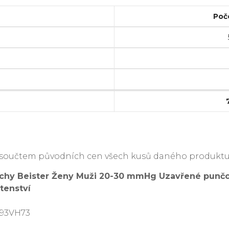
Poč
je součtem původních cen všech kusů daného produktu
chy Beister Ženy Muži 20-30 mmHg Uzavřené punč
otenství
L93VH73