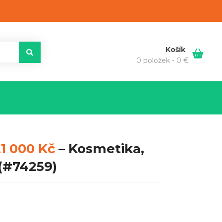
Košík
0 položek -
0
€
1 000 Kč
–
Kosmetika,
(#74259)