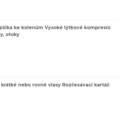
pička ke kolenům Vysoké lýtkové kompresní
y, otoky
é, krátké nebo rovné vlasy Rozčesávací kartáč