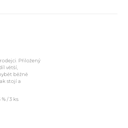
rodejci. Přiložený
l větší,
hybět běžně
ak stojí a
 / 3 ks.