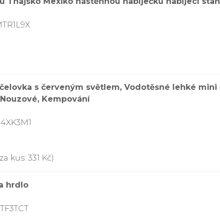
u Thajsko Mexiko nástěnnou nabíječku nabíjecí stan
MTR1L9X
elovka s červeným světlem, Vodotěsné lehké mini č
, Nouzové, Kempování
B4XK3M1
a kus: 331 Kč)
a hrdlo
7TF3TCT