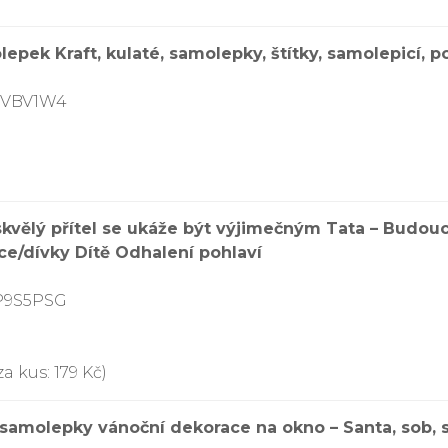
epek Kraft, kulaté, samolepky, štítky, samolepicí, p
VVBV1W4
kvělý přítel se ukáže být výjimečným Tata – Budou
ce/dívky Dítě Odhalení pohlaví
P9S5PSG
a kus: 179 Kč)
 samolepky vánoční dekorace na okno – Santa, sob, 