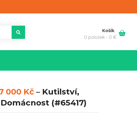
Košík
0 položek -
0
€
7 000 Kč
–
Kutilství,
, Domácnost
(#65417)