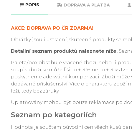
POPIS
DOPRAVA A PLATBA
AKCE: DOPRAVA PO ČR ZDARMA!
Obrázky jsou ilustrační, skutečné produkty se moh
Detailní seznam produktů naleznete níže.
Sezna
Paleta/box obsahuje vrácené zboží, nebo-li produkt
soupis zboží se může lišit o +-3 % nebo +-3 ks tzn
poskytneme adekvátní kompenzaci. Zboží může v
dodávané příslušenství. Více o charakteru zboží na
leží, tedy bez záruky.
Uplatňovány mohou být pouze reklamace po dodání
Seznam po kategoriích
Hodnota je součtem původní cen všech kusů da