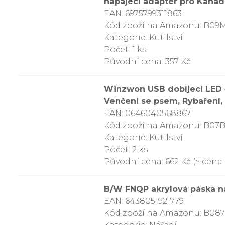
napájecí adaptér pro Kanad
EAN: 6975799311863
Kód zboží na Amazonu: B09
Kategorie: Kutilství
Počet: 1 ks
Původní cena: 357 Kč
Winzwon USB dobíjecí LED č
Venčení se psem, Rybaření
EAN: 0646040568867
Kód zboží na Amazonu: B07
Kategorie: Kutilství
Počet: 2 ks
Původní cena: 662 Kč (~ cena z
B/W FNQP akrylová páska n
EAN: 6438051921779
Kód zboží na Amazonu: B08