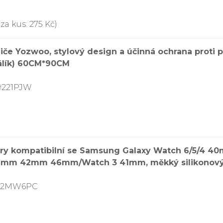
za kus: 275 Kč)
diče Yozwoo, stylový design a účinná ochrana proti p
králík) 60CM*90CM
9221PJW
ery kompatibilní se Samsung Galaxy Watch 6/5/4 
7mm 42mm 46mm/Watch 3 41mm, měkký silikonový 
9V2MW6PC