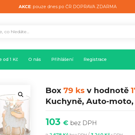
AKCE
: pouze dnes po ČR DOPRAVA ZDARMA
 od 1 Kč
O nás
Přihlášení
Registrace
Box
79 ks
v hodnotě
1
Kuchyně, Auto-moto
103
€
bez DPH
~
/
2 678 Kč
3 240 Kč
bez DPH
s DPH