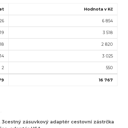
et
Hodnota v Kč
26
6 854
19
3 518
18
2 820
14
3 025
2
550
79
16 767
.
 3cestný zásuvkový adaptér cestovní zástrčka