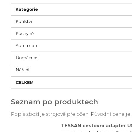
Kategorie
Kutilství
Kuchyně
Auto-moto
Domácnost
Nářadí
CELKEM
Seznam po produktech
Popis zboží je strojově přeložen. Původní cena 
TESSAN cestovní adaptér US