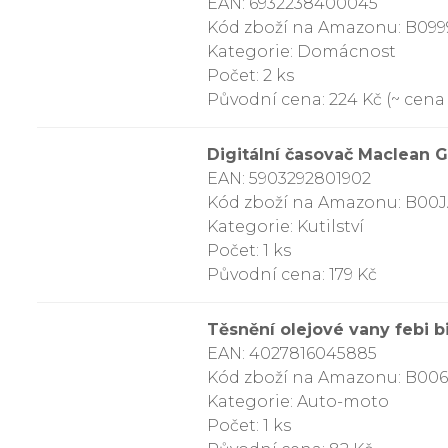
EAN: 6932238400045
Kód zboží na Amazonu: B0
Kategorie: Domácnost
Počet: 2 ks
Původní cena: 224 Kč (~ cena z
Digitální časovač Maclean G
EAN: 5903292801902
Kód zboží na Amazonu: B00
Kategorie: Kutilství
Počet: 1 ks
Původní cena: 179 Kč
Těsnění olejové vany febi b
EAN: 4027816045885
Kód zboží na Amazonu: B0
Kategorie: Auto-moto
Počet: 1 ks