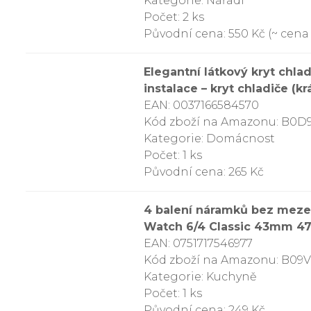
Kategorie: Nářadí
Počet: 2 ks
Původní cena: 550 Kč (~ cena 
Elegantní látkový kryt chla
instalace – kryt chladiče (
EAN: 0037166584570
Kód zboží na Amazonu: B0D
Kategorie: Domácnost
Počet: 1 ks
Původní cena: 265 Kč
4 balení náramků bez mez
Watch 6/4 Classic 43mm 4
EAN: 0751717546977
Kód zboží na Amazonu: B0
Kategorie: Kuchyně
Počet: 1 ks
Původní cena: 249 Kč