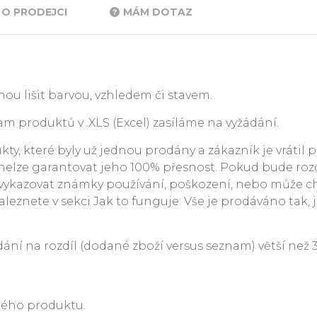
O PRODEJCI
MÁM DOTAZ
ou lišit barvou, vzhledem či stavem.
m produktů v .XLS (Excel) zasíláme na vyžádání.
y, které byly už jednou prodány a zákazník je vrátil p
. nelze garantovat jeho 100% přesnost. Pokud bude rozdí
ykazovat známky používání, poškození, nebo může c
leznete v sekci Jak to funguje. Vše je prodáváno tak, j
 na rozdíl (dodané zboží versus seznam) větší než 3 %
ného produktu.