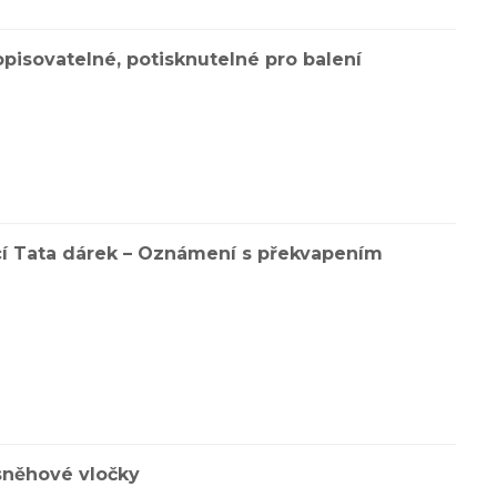
opisovatelné, potisknutelné pro balení
cí Tata dárek – Oznámení s překvapením
sněhové vločky