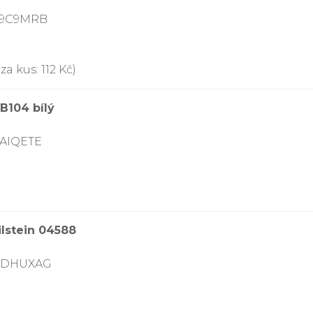
999C9MRB
a kus: 112 Kč)
B104 bílý
JAIQETE
ilstein 04588
06DHUXAG