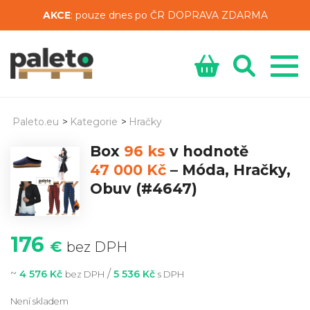
AKCE
: pouze dnes po ČR DOPRAVA ZDARMA
Paleto.eu
>
Kategorie
>
Hračky
Box
96 ks
v hodnotě
47 000 Kč
–
Móda, Hračky,
Obuv
(#4647)
176
€
bez DPH
~
/
4 576 Kč
5 536 Kč
bez DPH
s DPH
Není skladem