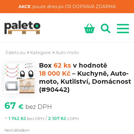
AKCE
: pouze dnes po ČR DOPRAVA ZDARMA
Paleto.eu
>
Kategorie
>
Auto-moto
Box
62 ks
v hodnotě
18 000 Kč
–
Kuchyně, Auto-
moto, Kutilství, Domácnost
(#90442)
67
€
bez DPH
~
/
1 742 Kč
2 107 Kč
bez DPH
s DPH
Není skladem